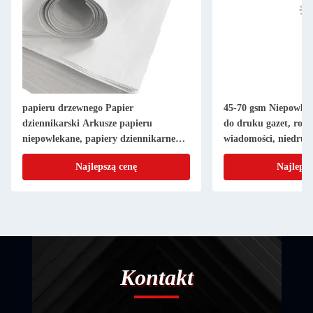
papieru drzewnego Papier
45-70 gsm Niepowlec
dziennikarski Arkusze papieru
do druku gazet, rolk
niepowlekane, papiery dziennikarne
wiadomości, niedru
Wrębki do druku
Najlepszą cenę
Najlepsz
Kontakt