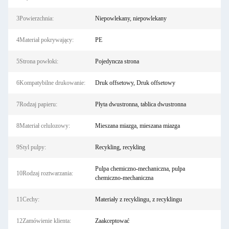
3Powierzchnia:
Niepowlekany, niepowlekany
4Materiał pokrywający:
PE
5Strona powłoki:
Pojedyncza strona
6Kompatybilne drukowanie:
Druk offsetowy, Druk offsetowy
7Rodzaj papieru:
Płyta dwustronna, tablica dwustronna
8Materiał celulozowy:
Mieszana miazga, mieszana miazga
9Styl pulpy:
Recykling, recykling
Pulpa chemiczno-mechaniczna, pulpa
10Rodzaj roztwarzania:
chemiczno-mechaniczna
11Cechy:
Materiały z recyklingu, z recyklingu
12Zamówienie klienta:
Zaakceptować