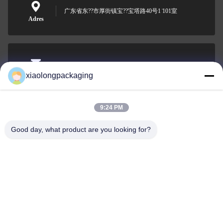
广东省东??市厚街镇宝??宝塔路40号1 ̇101室
Adres
Tina@xiaolongpackaging.com
xiaolongpackaging
Wiadomość
elektroniczna
9:24 PM
Good day, what product are you looking for?
0086-15322891631
Telefon
Dongguan Xiaolong Packaging Industry Co.,
Ltd.