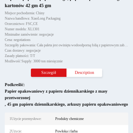
kartonów 42 gm 45 gm
Miejsce pochodzenia: Chiny
Nazwa handlowa: XiaoLong Packaging
Orzecznictwo: FSC,CE
Numer modelu: XL1301
Minimalne zamówienie: negocjacje
Cena: negotiations
Szczegóły pakowania: Cała paleta jest owinięta wodoodporną folią z papierowym zabezpieczeniem narożników i przymocowana d
Czas dostawy: negocjacje
Zasady płatności: T/T
Możliwość Supply: 3000 ton miesięcznie
Szczegół
Description
Podkreślić:
Papier opakowaniowy z papieru dziennikarskiego z masy
przetworzonej
,
45 gm papieru dziennikarskiego
,
arkuszy papieru opakowaniowego
1Użycie przemysłowe:
Produkty chemiczne
2Użycie:
Powłoka i farba