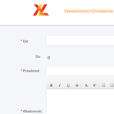
Sprawdzonych Dostawców
Od:
Do:
(
)
Przedmiot:
Wiadomość: