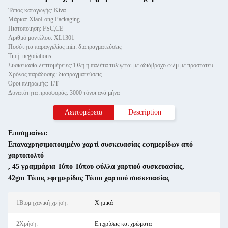
Τόπος καταγωγής: Κίνα
Μάρκα: XiaoLong Packaging
Πιστοποίηση: FSC,CE
Αριθμό μοντέλου: XL1301
Ποσότητα παραγγελίας min: διαπραγματεύσεις
Τιμή: negotiations
Συσκευασία λεπτομέρειες: Όλη η παλέτα τυλίγεται με αδιάβροχο φιλμ με προστατευτικό χαρτί και στερεώνεται με δύο τεμαχίδια καλ
Χρόνος παράδοσης: διαπραγματεύσεις
Όροι πληρωμής: Τ/Τ
Δυνατότητα προσφοράς: 3000 τόνοι ανά μήνα
Λεπτομέρεια
Description
Επισημαίνω:
Επαναχρησιμοποιημένο χαρτί συσκευασίας εφημερίδων από
χαρτοπολτό
,
45 γραμμάρια Τύπο Τύπου φύλλα χαρτιού συσκευασίας
,
42gm Τύπος εφημερίδας Τύποι χαρτιού συσκευασίας
1Βιομηχανική χρήση:
Χημικά
2Χρήση:
Επιχρίσεις και χρώματα