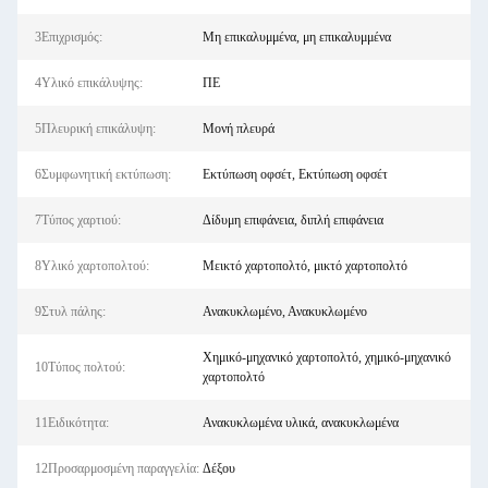
3Επιχρισμός:
Μη επικαλυμμένα, μη επικαλυμμένα
4Υλικό επικάλυψης:
ΠΕ
5Πλευρική επικάλυψη:
Μονή πλευρά
6Συμφωνητική εκτύπωση:
Εκτύπωση οφσέτ, Εκτύπωση οφσέτ
7Τύπος χαρτιού:
Δίδυμη επιφάνεια, διπλή επιφάνεια
8Υλικό χαρτοπολτού:
Μεικτό χαρτοπολτό, μικτό χαρτοπολτό
9Στυλ πάλης:
Ανακυκλωμένο, Ανακυκλωμένο
Χημικό-μηχανικό χαρτοπολτό, χημικό-μηχανικό
10Τύπος πολτού:
χαρτοπολτό
11Ειδικότητα:
Ανακυκλωμένα υλικά, ανακυκλωμένα
12Προσαρμοσμένη παραγγελία:
Δέξου