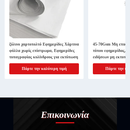
ξύλινο χαρτοπολτό Εφημερίδες Χάρτινα
45-70Gsm Μη επικαλ
φύλλα χωρίς επίστρωμα, Εφημερίδες
τύπου εφημερίδας, κ
τυπογραφίας κυλίνδρους για εκτύπωση
ειδήσεων μη εκτυπω
Πάρτε την καλύτερη τιμή
Πάρτε την κα
Επικοινωνία