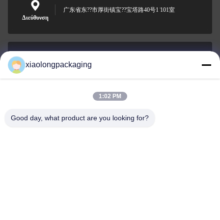
广东省东??市厚街镇宝??宝塔路40号1 ̇101室
Διεύθυνση
xiaolongpackaging
Tina@xiaolongpackaging.com
Ηλεκτρονικό
1:02 PM
Good day, what product are you looking for?
0086-15322891631
Τηλεφώνημα
Dongguan Xiaolong Packaging Industry Co.,
Ltd.