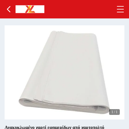
1
/
1
Ανακυκλωμένο χαρτί εφημερίδων από χαρτοπολτό