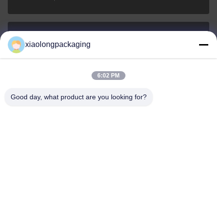
xiaolongpackaging
Tina@xiaolongpackaging.com
E-posta
6:02 PM
Good day, what product are you looking for?
0086-15322891631
Telefon.
Dongguan Xiaolong Packaging Industry Co.,
Ltd.