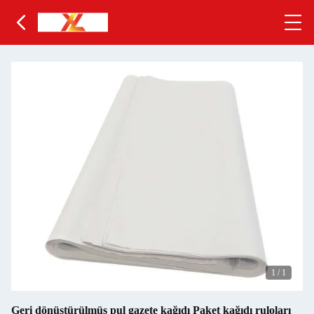
1
/
1
Geri dönüştürülmüş pul gazete kağıdı Paket kağıdı ruloları