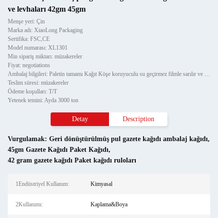
ve levhaları 42gm 45gm
Menşe yeri: Çin
Marka adı: XiaoLong Packaging
Sertifika: FSC,CE
Model numarası: XL1301
Min sipariş miktarı: müzakereler
Fiyat: negotiations
Ambalaj bilgileri: Paletin tamamı Kağıt Köşe koruyuculu su geçirmez filmle sarılır ve iki parça çelik şeritle sabitleni
Teslim süresi: müzakereler
Ödeme koşulları: T/T
Yetenek temini: Ayda 3000 ton
Detay
Description
Vurgulamak:
Geri dönüştürülmüş pul gazete kağıdı ambalaj kağıdı
,
45gm Gazete Kağıdı Paket Kağıdı
,
42 gram gazete kağıdı Paket kağıdı ruloları
1Endüstriyel Kullanım:
Kimyasal
2Kullanımı:
Kaplama&Boya