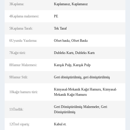
3Kaplama:
Kaplamasız, Kaplamasız
4Kaplama malzemesi:
PE
5Kaplama Tarafı:
Tek Taraf
6Uyumlu Yazdırma:
Ofset baskı, Ofset Baskı
7Kağıt türü:
Dubleks Kartı, Dubleks Kartı
8Hamur Malzemesi:
Karışık Pulp, Karışık Pulp
9Hamur Stili:
Geri dönüştürülmüş, geri dönüştürülmüş
Kimyasal-Mekanik Kağıt Hamuru, Kimyasal-
10kağıt hamuru türü:
Mekanik Kağıt Hamuru
Geri Dönüştürülmüş Malzemeler, Geri
11Özellik:
Dönüştürülmüş
12Özel sipariş:
Kabul et.