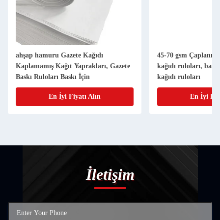
ahşap hamuru Gazete Kağıdı
45-70 gsm Çaplanmam
Kaplamamış Kağıt Yaprakları, Gazete
kağıdı ruloları, bas
Baskı Ruloları Baskı İçin
kağıdı ruloları
En İyi Fiyatı Alın
En İyi Fiy
İletişim