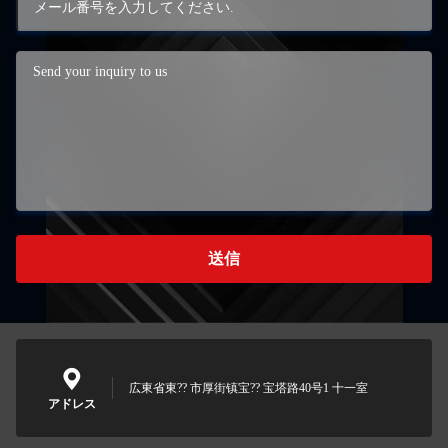
送信
広東省東?? 市厚街镇宝?? 宝塔路40号1 十一室
アドレス