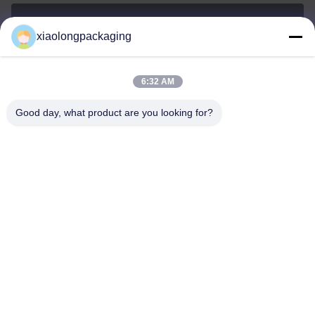
xiaolongpackaging
Tina@xiaolongpackaging.com
メール
6:32 AM
Good day, what product are you looking for?
0086-15322891631
電話
Dongguan Xiaolong Packaging Industry Co.,
Ltd.