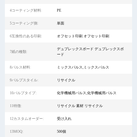
4コーティング材料:
PE
5コーティング側:
単面
6互換性のある印刷:
オフセット印刷 オフセット印刷
デュプレックスボード デュプレックスボ
7紙の種類:
ード
8パルス材料:
ミックスパルス,ミックスパルス
9パルプスタイル:
リサイクル
10パルプタイプ:
化学機械用パルス,化学機械用パルス
11特徴:
リサイクル 素材 リサイクル
12カスタムオーダー:
受け入れ
13MOQ:
500個