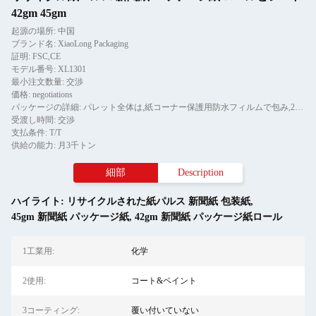
42gm 45gm
起源の場所: 中国
ブランド名: XiaoLong Packaging
証明: FSC,CE
モデル番号: XL1301
最小注文数量: 交渉
価格: negotiations
パッケージの詳細: パレット全体は,紙コーナー保護用防水フィルムで包み,2ピースのテールストライプで固定されています.
受渡し時間: 交渉
支払条件: T/T
供給の能力: 月3千トン
細部
Description
ハイライト:
リサイクルされた紙パルス 新聞紙 包装紙
,
45gm 新聞紙 パッケージ紙
,
42gm 新聞紙 パッケージ紙ロール
1工業用:
化学
2使用:
コート&ペイント
3コーティング:
覆い付いていない