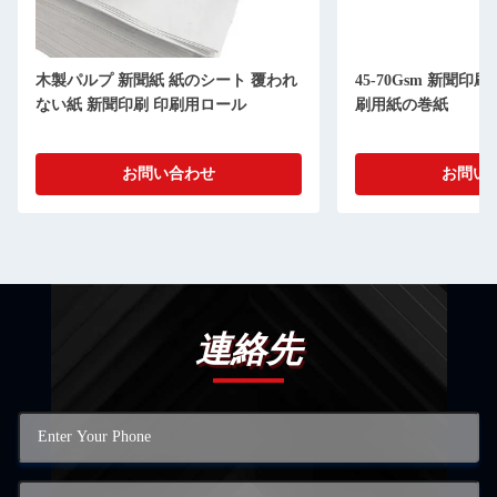
木製パルプ 新聞紙 紙のシート 覆われ
45-70Gsm 新聞
ない紙 新聞印刷 印刷用ロール
刷用紙の巻紙
お問い合わせ
お問い
連絡先