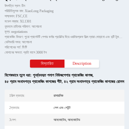
উৎপত্তি স্থল: চীন
পরিচিতিমুলক নাম: XiaoLong Packaging
সাক্ষ্যদান: FSC,CE
মডেল নম্বার: XL1301
ন্যূনতম চাহিদার পরিমাণ: আলোচনা
মূল্য: negotiations
প্যাকেজিং বিবরণ: পুরো প্যালেটটি পেপার কর্নার প্রটেক্টর দিয়ে ওয়াটারপ্রুফ ফিল্ম দ্বারা মোড়ানো এবং দুটি টুকরো টিলের স
ডেলিভারি সময়: আলোচনা
পরিশোধের শর্ত: টি/টি
যোগানের ক্ষমতা: প্রতি মাসে 3000 টন
বিস্তারিত
Description
বিশেষভাবে তুলে ধরা:
পুনর্ব্যবহৃত পলাপ নিউজপেপার প্যাকেজিং কাগজ
,
৪৫ গ্রাম সংবাদপত্র প্যাকেজিং কাগজের শীট
,
৪২ গ্রাম সংবাদপত্র প্যাকেজিং কাগজের রোলস
1শিল্প ব্যবহার:
রাসায়নিক
2ব্যবহার:
লেপ এবং পেইন্ট
3লেপ:
আনকোটেড, আনকোটেড