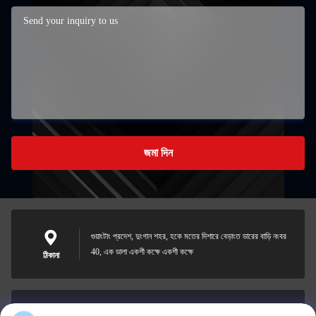
জমা দিন
গুয়াংটাং প্রদেশ, দুংগান শহর, হকে মতের দিশারে বেড়াংত ডারের বাড়ি নংবর
40, এক ডালা একশী কক্ষে একশী কক্ষে
ঠিকানা