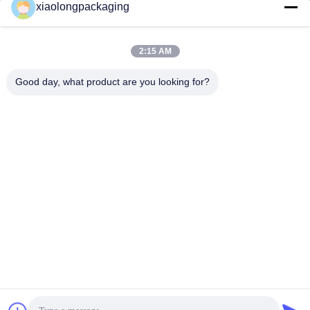
xiaolongpackaging
Tina@xiaolongpackaging.com
ই-মেইল
2:15 AM
Good day, what product are you looking for?
0086-15322891631
ফোন
Dongguan Xiaolong Packaging Industry Co.,
Ltd.