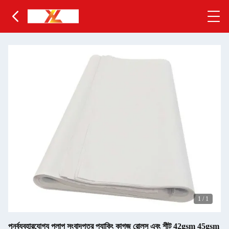
1
/
1
পুনর্ব্যবহারযোগ্য পলাপ সংবাদপত্র প্যাকিং কাগজ রোলস এবং শীট 42gsm 45gsm