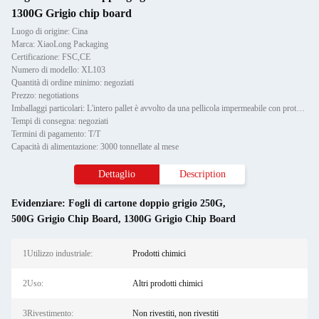
1300G Grigio chip board
Luogo di origine: Cina
Marca: XiaoLong Packaging
Certificazione: FSC,CE
Numero di modello: XL103
Quantità di ordine minimo: negoziati
Prezzo: negotiations
Imballaggi particolari: L'intero pallet è avvolto da una pellicola impermeabile con protettore Paper Corner e fissato da due
Tempi di consegna: negoziati
Termini di pagamento: T/T
Capacità di alimentazione: 3000 tonnellate al mese
Dettaglio
Description
Evidenziare:
Fogli di cartone doppio grigio 250G
,
500G Grigio Chip Board
,
1300G Grigio Chip Board
1Utilizzo industriale:
Prodotti chimici
2Uso:
Altri prodotti chimici
3Rivestimento:
Non rivestiti, non rivestiti