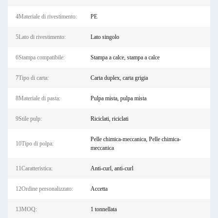
4Materiale di rivestimento:
PE
5Lato di rivestimento:
Lato singolo
6Stampa compatibile:
Stampa a calce, stampa a calce
7Tipo di carta:
Carta duplex, carta grigia
8Materiale di pasta:
Pulpa mista, pulpa mista
9Stile pulp:
Riciclati, riciclati
Pelle chimica-meccanica, Pelle chimica-
10Tipo di polpa:
meccanica
11Caratteristica:
Anti-curl, anti-curl
12Ordine personalizzato:
Accetta
13MOQ:
1 tonnellata