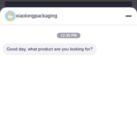
xiaolongpackaging
Tina@xiaolongpackaging.com
E-mail
12:36 PM
Good day, what product are you looking for?
0086-15322891631
Telefono
Dongguan Xiaolong Packaging Industry Co.,
Ltd.