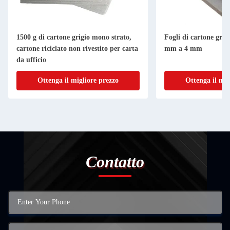
1500 g di cartone grigio mono strato,
Fogli di cartone grigi
cartone riciclato non rivestito per carta
mm a 4 mm
da ufficio
Ottenga il migliore prezzo
Ottenga il mig
Contatto