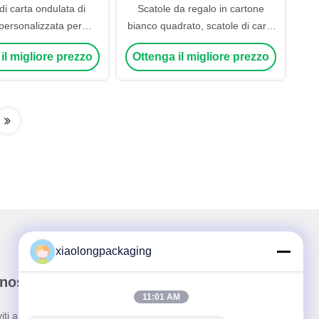
di carta ondulata di
Scatole da regalo in cartone
personalizzata per
bianco quadrato, scatole di carta
aggio e spedizione
per le piccole imprese
il migliore prezzo
Ottenga il migliore prezzo
xiaolongpackaging
nostra newsletter
11:01 AM
viti alla nostra newsletter per sconti e altro.