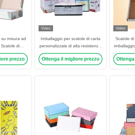
Video
Video
e su misura ad
Imballaggio per scatole di carta
Scatole di
 Scatole di
personalizzate di alta resistenza,
imballaggio
arta ondulata
scatole di cartone OEM
liore prezzo
Ottenga il migliore prezzo
Ottenga 