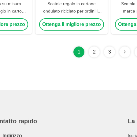
a su misura
Scatole regalo in cartone
Scatola 
gio in cartone,
ondulato riciclato per ordini in
marca 
rrugate
blocco
imball
liore prezzo
Ottenga il migliore prezzo
Ottenga 
1
2
3
ntatto rapido
La 
Indirizzo
Iscri