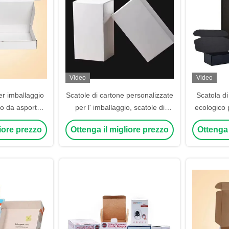
Video
Video
er imballaggio
Scatole di cartone personalizzate
Scatola di
so da asporto,
per l' imballaggio, scatole di
ecologico p
anzo in carta
imballaggio in cartone bianco
alim
liore prezzo
Ottenga il migliore prezzo
Ottenga 
OEM