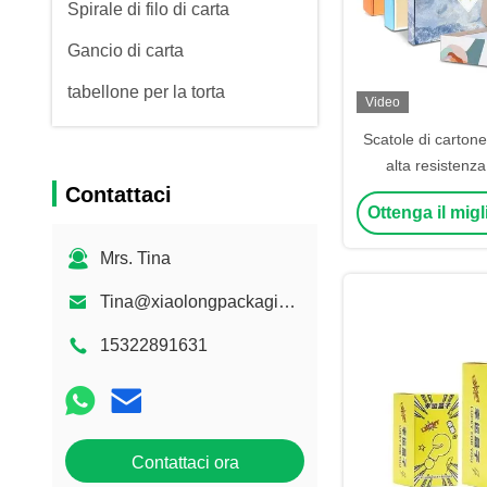
Spirale di filo di carta
Gancio di carta
tabellone per la torta
Video
Scatole di carton
alta resistenza
Contattaci
imballaggio in c
Ottenga il mig
Mrs. Tina
Tina@xiaolongpackaging.com
15322891631
Contattaci ora