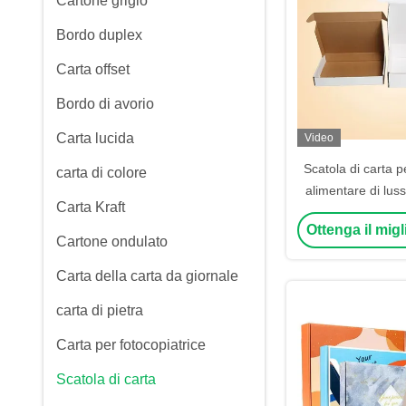
Cartone grigio
Bordo duplex
Carta offset
Bordo di avorio
Carta lucida
Video
Scatola di carta p
carta di colore
alimentare di lus
Carta Kraft
scatola per il pr
Ottenga il mig
kraft, 
Cartone ondulato
Carta della carta da giornale
carta di pietra
Carta per fotocopiatrice
Scatola di carta