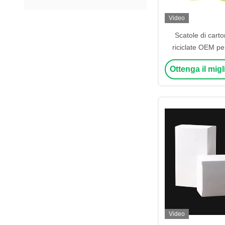
Video
Scatole di cart
riciclate OEM per
imballaggio rigid
Ottenga il mig
Video