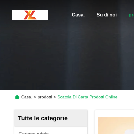
Casa.
Su di noi
pr
Casa.
>
prodotti
>
Scatola Di Carta Prodotti Online
Tutte le categorie