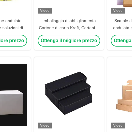
Video
Video
one ondulato
Imballaggio di abbigliamento
Scatole d
 soluzioni di
Cartone di carta Kraft, Cartoni di
ondulata 
o sostenibile
imballaggio stampati su misura
Scatole pe
liore prezzo
Ottenga il migliore prezzo
Ottenga 
si
Video
Video