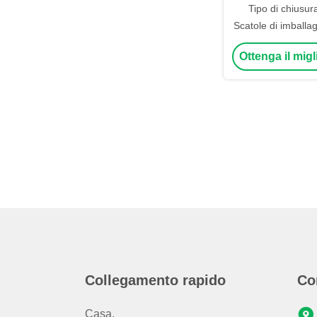
Tipo di chiusur
Scatole di imballag
scatole co
Ottenga il mig
Collegamento rapido
Co
Casa.