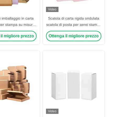
Video
i imballaggio in carta
Scatola di carta rigida ondulata
per stampa su misura
scatola di posta per aerei stampa
r aeromobili a parete
a colori personalizzabile
il migliore prezzo
Ottenga il migliore prezzo
ngola o doppia
Video