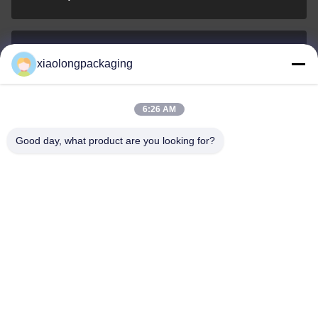
xiaolongpackaging
Tina@xiaolongpackaging.com
Ηλεκτρονικό
6:26 AM
Good day, what product are you looking for?
0086-15322891631
Τηλεφώνημα
Dongguan Xiaolong Packaging Industry Co.,
Ltd.