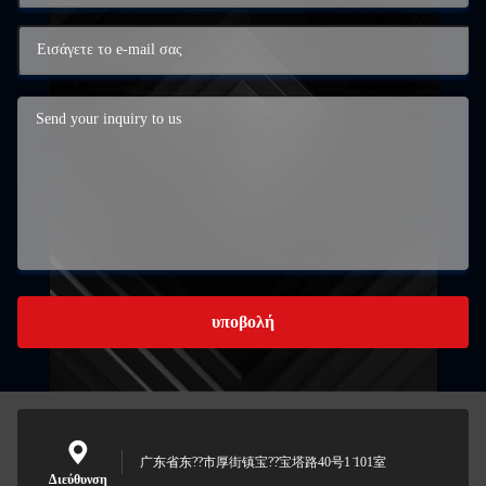
υποβολή
广东省东??市厚街镇宝??宝塔路40号1 ̇101室
Διεύθυνση