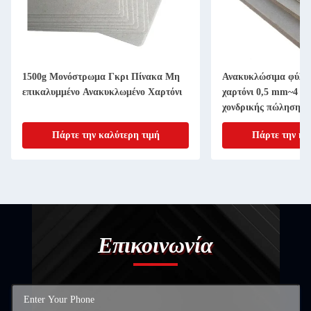
1500g Μονόστρωμα Γκρι Πίνακα Μη
Ανακυκλώσιμα φύλλα
επικαλυμμένο Ανακυκλωμένο Χαρτόνι
χαρτόνι 0,5 mm~4 m
χονδρικής πώλησης
Πάρτε την καλύτερη τιμή
Πάρτε την κα
Επικοινωνία