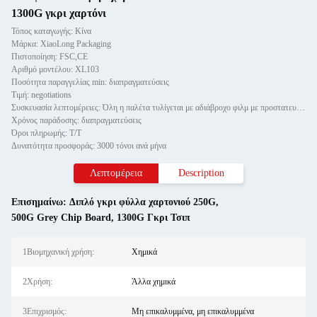
1300G γκρι χαρτόνι
Τόπος καταγωγής: Κίνα
Μάρκα: XiaoLong Packaging
Πιστοποίηση: FSC,CE
Αριθμό μοντέλου: XL103
Ποσότητα παραγγελίας min: διαπραγματεύσεις
Τιμή: negotiations
Συσκευασία λεπτομέρειες: Όλη η παλέτα τυλίγεται με αδιάβροχο φιλμ με προστατευτικό χαρτί και στερεώνεται με δύο τεμαχίδια καλ
Χρόνος παράδοσης: διαπραγματεύσεις
Όροι πληρωμής: Τ/Τ
Δυνατότητα προσφοράς: 3000 τόνοι ανά μήνα
Λεπτομέρεια
Description
Επισημαίνω:
Διπλό γκρι φύλλα χαρτονιού 250G
,
500G Grey Chip Board
,
1300G Γκρι Τσιπ
1Βιομηχανική χρήση:
Χημικά
2Χρήση:
Άλλα χημικά
3Επιχρισμός:
Μη επικαλυμμένα, μη επικαλυμμένα