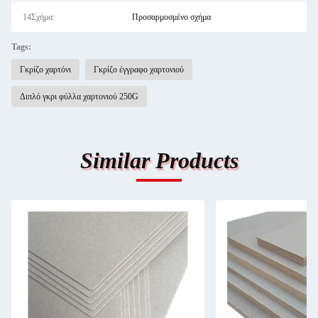
14Σχήμα:
Προσαρμοσμένο σχήμα
Tags:
Γκρίζο χαρτόνι
Γκρίζο έγγραφο χαρτονιού
Διπλό γκρι φύλλα χαρτονιού 250G
Similar Products