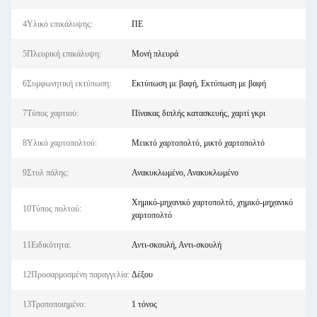
4Υλικό επικάλυψης:
ΠΕ
5Πλευρική επικάλυψη:
Μονή πλευρά
6Συμφωνητική εκτύπωση:
Εκτύπωση με βαφή, Εκτύπωση με βαφή
7Τύπος χαρτιού:
Πίνακας διπλής κατασκευής, χαρτί γκρι
8Υλικό χαρτοπολτού:
Μεικτό χαρτοπολτό, μικτό χαρτοπολτό
9Στυλ πάλης:
Ανακυκλωμένο, Ανακυκλωμένο
Χημικό-μηχανικό χαρτοπολτό, χημικό-μηχανικό
10Τύπος πολτού:
χαρτοπολτό
11Ειδικότητα:
Αντι-σκουλή, Αντι-σκουλή
12Προσαρμοσμένη παραγγελία:
Δέξου
13Τροποποιημένο:
1 τόνος