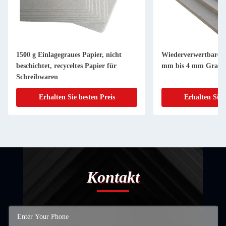
1500 g Einlagegraues Papier, nicht
Wiederverwertbare G
beschichtet, recyceltes Papier für
mm bis 4 mm Graub
Schreibwaren
Erhalten Sie besten Preis
Erhalten Sie 
Kontakt