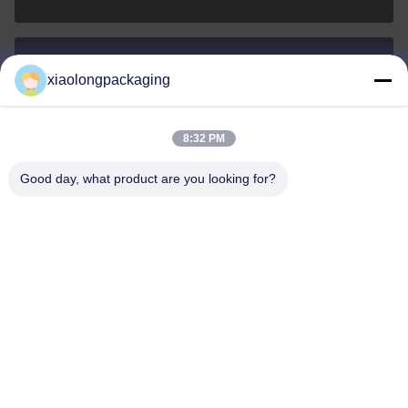
xiaolongpackaging
Tina@xiaolongpackaging.com
E-Mail-Adresse
8:32 PM
Good day, what product are you looking for?
0086-15322891631
Telefon
Dongguan Xiaolong Packaging Industry Co.,
Ltd.