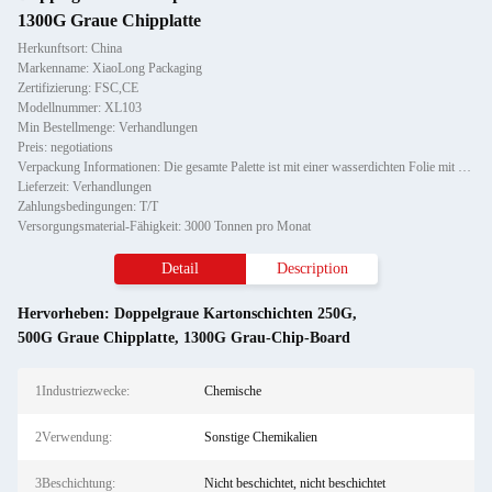
1300G Graue Chipplatte
Herkunftsort: China
Markenname: XiaoLong Packaging
Zertifizierung: FSC,CE
Modellnummer: XL103
Min Bestellmenge: Verhandlungen
Preis: negotiations
Verpackung Informationen: Die gesamte Palette ist mit einer wasserdichten Folie mit einem Papier-Eckschutz gewickelt und mit z
Lieferzeit: Verhandlungen
Zahlungsbedingungen: T/T
Versorgungsmaterial-Fähigkeit: 3000 Tonnen pro Monat
Detail
Description
Hervorheben:
Doppelgraue Kartonschichten 250G
,
500G Graue Chipplatte
,
1300G Grau-Chip-Board
1Industriezwecke:
Chemische
2Verwendung:
Sonstige Chemikalien
3Beschichtung:
Nicht beschichtet, nicht beschichtet