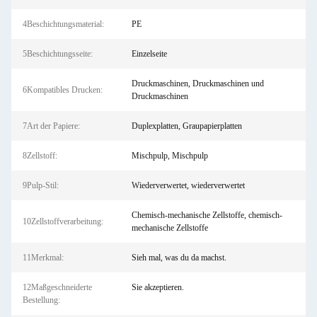
4Beschichtungsmaterial:
PE
5Beschichtungsseite:
Einzelseite
Druckmaschinen, Druckmaschinen und
6Kompatibles Drucken:
Druckmaschinen
7Art der Papiere:
Duplexplatten, Graupapierplatten
8Zellstoff:
Mischpulp, Mischpulp
9Pulp-Stil:
Wiederverwertet, wiederverwertet
Chemisch-mechanische Zellstoffe, chemisch-
10Zellstoffverarbeitung:
mechanische Zellstoffe
11Merkmal:
Sieh mal, was du da machst.
12Maßgeschneiderte
Sie akzeptieren.
Bestellung: