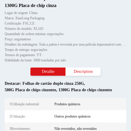
1300G Placa de chip cinza
Lugar de origem: China
Marca: XiaoLong Packaging
Certificação: FSC,CE
Número do modelo: XL103
Quantidade de ordem mínima: negociações
Preço: negotiations
Detalhes da embalagem: Toda a paleta é revestida por uma película impermeável com protetor de canto de papel e fixada por d
Tempo de entrega: negociações
Termos de pagamento: T/T
Habilidade da fonte: 3000 toneladas por mês
Detalhe
Description
Destacar:
Folhas de cartão duplo cinza 250G
,
500G Placa de chips cinzento
,
1300G Placa de chips cinzento
1Utilização industrial:
Produtos químicos
2Utilização:
Outros produtos químicos
3Revestimento:
Não revestidos, não revestidos