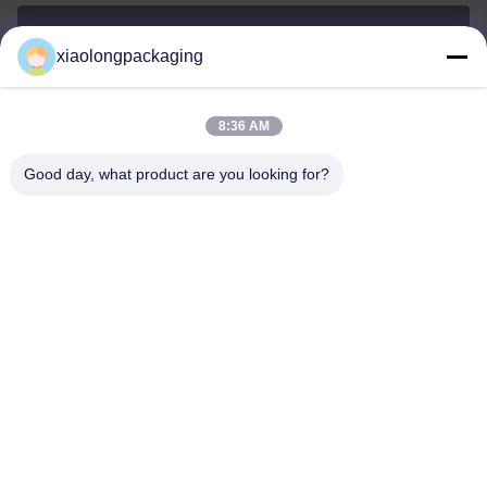
xiaolongpackaging
Tina@xiaolongpackaging.com
E-mail
8:36 AM
Good day, what product are you looking for?
0086-15322891631
Telefone
Dongguan Xiaolong Packaging Industry Co.,
Ltd.