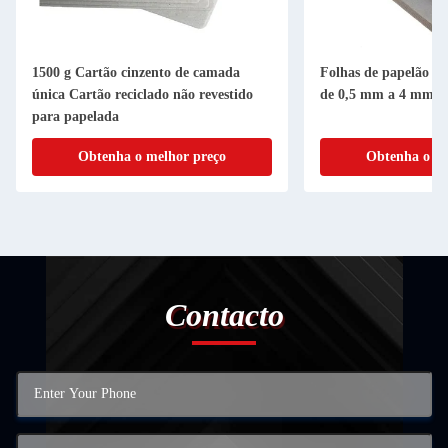
1500 g Cartão cinzento de camada
Folhas de papelão cin
única Cartão reciclado não revestido
de 0,5 mm a 4 mm
para papelada
Obtenha o melhor preço
Obtenha o me
Contacto