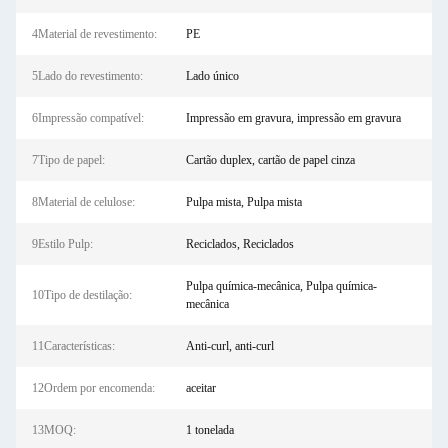
4Material de revestimento:
PE
5Lado do revestimento:
Lado único
6Impressão compatível:
Impressão em gravura, impressão em gravura
7Tipo de papel:
Cartão duplex, cartão de papel cinza
8Material de celulose:
Pulpa mista, Pulpa mista
9Estilo Pulp:
Reciclados, Reciclados
Pulpa química-mecânica, Pulpa química-
10Tipo de destilação:
mecânica
11Características:
Anti-curl, anti-curl
12Ordem por encomenda:
aceitar
13MOQ:
1 tonelada