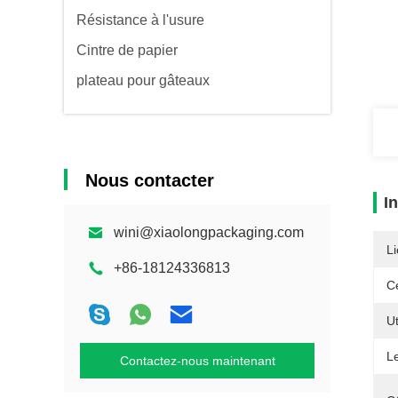
Résistance à l'usure
Cintre de papier
plateau pour gâteaux
Nous contacter
I
wini@xiaolongpackaging.com
Li
+86-18124336813
Ce
Ut
L
Contactez-nous maintenant