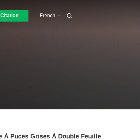
Citation
French
e À Puces Grises À Double Feuille