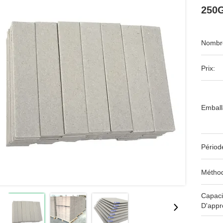
250
Nombre
Prix:
Emball
Périod
Méthod
Capaci
D'appr