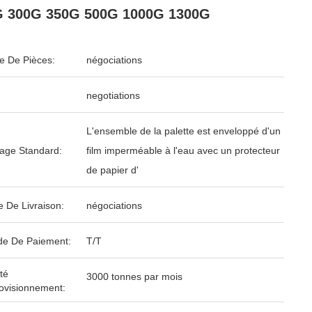
G 300G 350G 500G 1000G 1300G
 De Pièces:
négociations
negotiations
L'ensemble de la palette est enveloppé d'un
age Standard:
film imperméable à l'eau avec un protecteur
de papier d'
e De Livraison:
négociations
e De Paiement:
T/T
té
3000 tonnes par mois
ovisionnement: