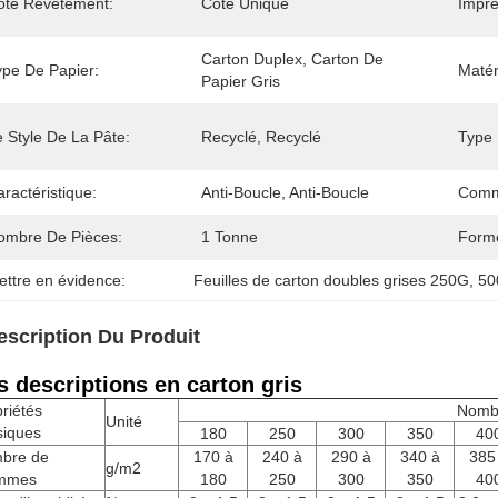
ôté Revêtement:
Côté Unique
Impre
Carton Duplex, Carton De 
ype De Papier:
Matér
Papier Gris
 Style De La Pâte:
Recyclé, Recyclé
Type 
ractéristique:
Anti-Boucle, Anti-Boucle
Comm
ombre De Pièces:
1 Tonne
Form
ettre en évidence:
Feuilles de carton doubles grises 250G
, 
50
escription Du Produit
s descriptions en carton gris
riétés
Nomb
Unité
siques
180
250
300
350
40
bre de
170 à
240 à
290 à
340 à
385
g/m2
mmes
180
250
300
350
40