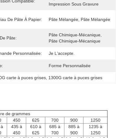
ssion Compatible:
Impression Sous Gravure
iau De Pâte À Papier:
Pâte Mélangée, Pâte Mélangée
Pâte Chimique-Mécanique, 
De Pâte:
Pâte Chimique-Mécanique
ande Personnalisée:
Je L'accepte.
e:
Forme Personnalisée
0G carte à puces grises
, 
1300G carte à puces grises
re de grammes
0
450
625
700
900
1250
 à
435 à
610 à
685 à
885 à
1235 à
0
450
625
700
900
1250