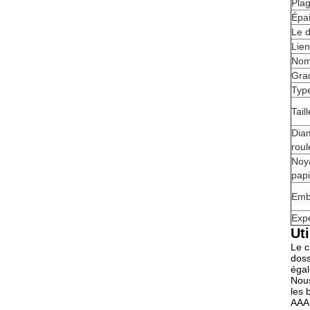
Plag
Épa
Le d
Lien
Nom
Gra
Typ
Tail
Dia
rou
Noy
papi
Emb
Expé
Uti
Le c
doss
égal
Nous
les 
AAA 