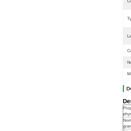
C
T
Le
Ca
N
M
D
De
Prop
phy
Nom
gra