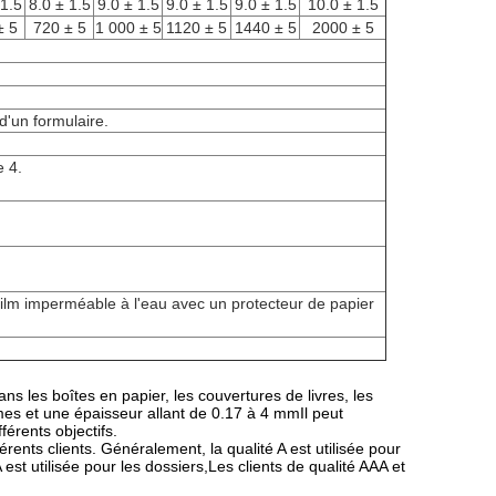
 1.5
8.0 ± 1.5
9.0 ± 1.5
9.0 ± 1.5
9.0 ± 1.5
10.0 ± 1.5
± 5
720 ± 5
1 000 ± 5
1120 ± 5
1440 ± 5
2000 ± 5
d'un formulaire.
e 4.
film imperméable à l'eau avec un protecteur de papier
ns les boîtes en papier, les couvertures de livres, les
s et une épaisseur allant de 0.17 à 4 mmIl peut
férents objectifs.
ents clients. Généralement, la qualité A est utilisée pour
 est utilisée pour les dossiers,Les clients de qualité AAA et