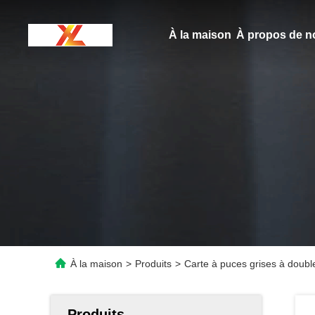
À la maison
À propos de n
À la maison
>
Produits
>
Carte à puces grises à dou
Produits