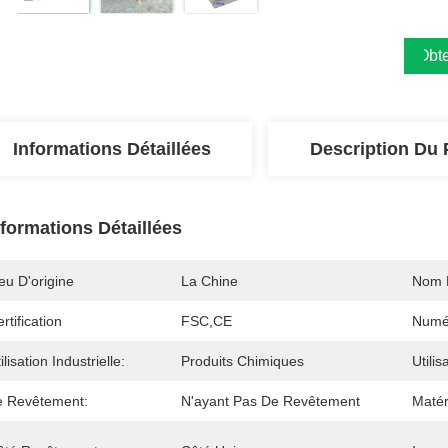
Obte
Informations Détaillées
Description Du 
nformations Détaillées
eu D'origine
La Chine
Nom 
rtification
FSC,CE
Numé
ilisation Industrielle:
Produits Chimiques
Utilis
e Revêtement:
N'ayant Pas De Revêtement
Matér