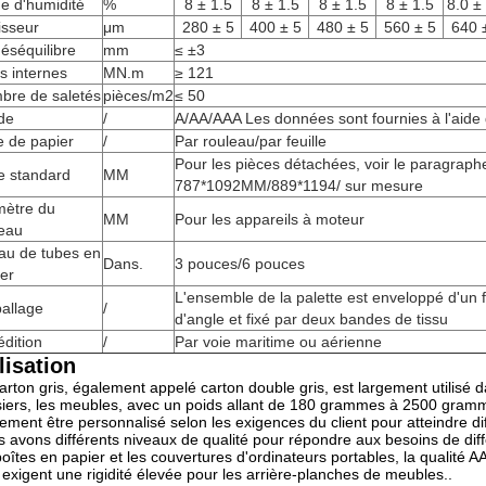
e d'humidité
%
8 ± 1.5
8 ± 1.5
8 ± 1.5
8 ± 1.5
8.0 ±
isseur
μm
280 ± 5
400 ± 5
480 ± 5
560 ± 5
640 
éséquilibre
mm
≤ ±3
s internes
MN.m
≥ 121
bre de saletés
pièces/m2
≤ 50
de
/
A/AA/AAA Les données sont fournies à l'aide 
e de papier
/
Par rouleau/par feuille
Pour les pièces détachées, voir le paragraph
le standard
MM
787*1092MM/889*1194/ sur mesure
mètre du
MM
Pour les appareils à moteur
leau
au de tubes en
Dans.
3 pouces/6 pouces
er
L'ensemble de la palette est enveloppé d'un 
allage
/
d'angle et fixé par deux bandes de tissu
dition
/
Par voie maritime ou aérienne
lisation
arton gris, également appelé carton double gris, est largement utilisé da
iers, les meubles, avec un poids allant de 180 grammes à 2500 gramme
ement être personnalisé selon les exigences du client pour atteindre dif
 avons différents niveaux de qualité pour répondre aux besoins de différ
boîtes en papier et les couvertures d'ordinateurs portables, la qualité AA
exigent une rigidité élevée pour les arrière-planches de meubles..