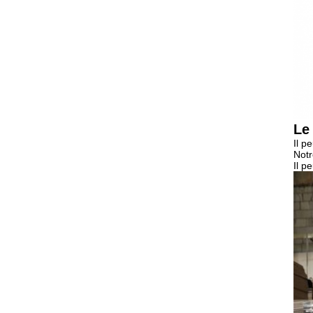
Le
Il p
Notr
Il p