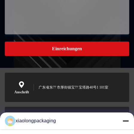
Einreichungen
广东省东?? 市厚街镇宝?? 宝塔路40号1 101室
Anschrift
xiaolongpackaging
Tina@xiaolongpackaging.com
E-Mail-Adresse