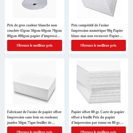
Prix ​​de gros couleur blanche non
Prix compétitif de l'usine
couchée 45gsm 50gsm 60gsm 70gsm
Impression numérique 90g Papier
80gsm 400gsm papier d'impression
blanc mat non recouvert Papier
offset sans bois
offset Papier sans bois
Obtenez le meilleur prix
Obtenez le meilleur prix
Fabricant de l'usine de papier offset
Papier offset 80 gr. Carte de papier
Impression sans bois en rouleaux
offset à feuille Prix du papier
jumbo 50gm 75gm feuilles de
d'impression par tonne en 80 gsm
papier offset60-140gm
sans bois 60-140 gsm
Obtenez le meilleur prix
Obtenez le meilleur prix