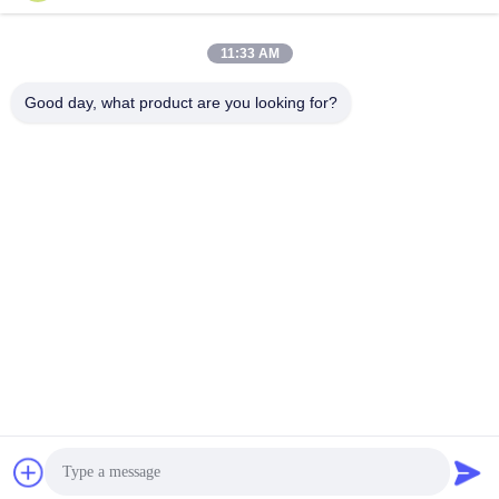
500 gm 600 gm 350 gm Carton gris
1.5mm 2mm épaisseur de papier de
Carreaux de carton éclaboussé lisse
broche gris double face papier gris
A AA AAA
non recouvert
11:33 AM
Get Best Price
Get Best Price
Good day, what product are you looking for?
0.3 mm - 2 mm Épaisseur carton
400 grammes en argile revêtue de
revêtu d' argile blanche / double dos
carton duplex arrière gris arrière
de carton gris
carton duplex arrière blanc
écologique
Get Best Price
Get Best Price
Get a Quote