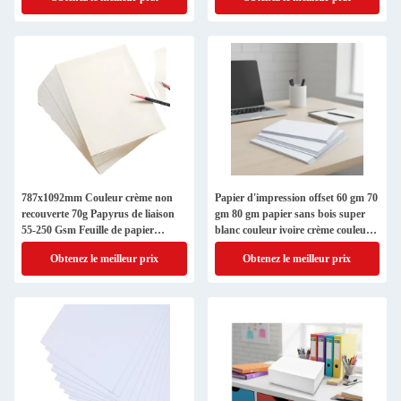
787x1092mm Couleur crème non
Papier d'impression offset 60 gm 70
recouverte 70g Papyrus de liaison
gm 80 gm papier sans bois super
55-250 Gsm Feuille de papier
blanc couleur ivoire crème couleur
d'impression sans bois
jaune
Obtenez le meilleur prix
Obtenez le meilleur prix