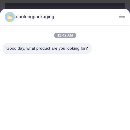
xiaolongpackaging
Tina@xiaolongpackaging.com
อีเมล
11:42 AM
Good day, what product are you looking for?
0086-15322891631
โทรศัพท์
Dongguan Xiaolong Packaging Industry Co.,
Ltd.