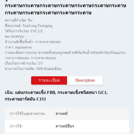
กระดาษกระดาษกระดาษกระดาษกระดาษกระดาษกระดาษ
กระดาษกระดาษกระดาษกระดาษกระดาษ
สถานที่กำเนิด: จีน
ชื่อแบรนด์: XiaoLong Packaging
ได้รับการรับรอง: FSC,CE
หมายเลขรุ่น: -
จำนวนสั่งซื้อขั้นต่ำ: การเจรจาต่อรอง
ราคา: negotiations
รายละเอียดการบรรจุ: พาเลททั้งหมดถูกห่อด้วยฟิล์มกันน้ำพร้อมตัวป้องกันมุมกระดาษและยึดด้วยแถบทีสองชิ้น
เวลาการส่งมอบ: การเจรจาต่อรอง
เงื่อนไขการชำระเงิน: T/T
สามารถในการผลิต: 3000 ตันต่อเดือน
รายละเอียด
Description
เน้น:
แผ่นกระดาษแข็ง FBB
,
กระดาษแข็งชนิดหนา GC1
,
กระดาษอาร์ตมัน C1S1
1การใช้ในอุตสาหกรรม:
สารเคมี
2การใช้:
สารเคมีอื่นๆ