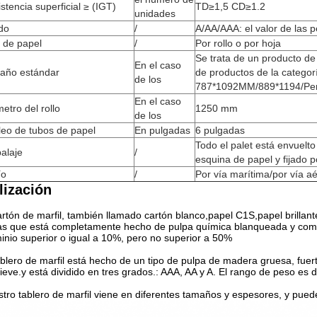
stencia superficial ≥ (IGT)
TD≥1,5 CD≥1.2
unidades
do
/
A/AA/AAA: el valor de las 
 de papel
/
Por rollo o por hoja
Se trata de un producto de 
En el caso
año estándar
de productos de la categorí
de los
787*1092MM/889*1194/Per
En el caso
etro del rollo
1250 mm
de los
eo de tubos de papel
En pulgadas
6 pulgadas
Todo el palet está envuelt
alaje
/
esquina de papel y fijado po
ío
/
Por vía marítima/por vía a
lización
artón de marfil, también llamado cartón blanco,papel C1S,papel brillant
s que está completamente hecho de pulpa química blanqueada y com
inio superior o igual a 10%, pero no superior a 50%
ablero de marfil está hecho de un tipo de pulpa de madera gruesa, fuer
lieve.y está dividido en tres grados.: AAA, AA y A. El rango de peso es
tro tablero de marfil viene en diferentes tamaños y espesores, y puede