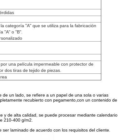
pérdidas
la categoría "A" que se utiliza para la fabricación
a "A" o "B".
sonalizado
o por una película impermeable con protector de
r dos tiras de tejido de piezas.
érea
e de un lado, se refiere a un papel de una sola o varias
pletamente recubierto con pegamento,con un contenido de
te y de alta calidad, se puede procesar mediante calendario
 de 210-400 g/m2.
 ser laminado de acuerdo con los requisitos del cliente.