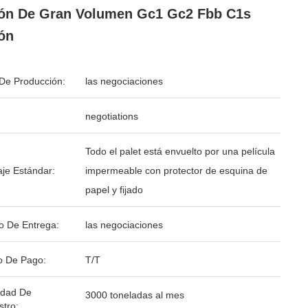
ón De Gran Volumen Gc1 Gc2 Fbb C1s
ón
De Producción:
las negociaciones
negotiations
Todo el palet está envuelto por una película
je Estándar:
impermeable con protector de esquina de
papel y fijado
o De Entrega:
las negociaciones
o De Pago:
T/T
idad De
3000 toneladas al mes
stro: