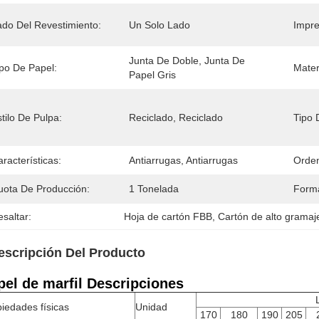
ado Del Revestimiento:
Un Solo Lado
Impre
Junta De Doble, Junta De 
ipo De Papel:
Mater
Papel Gris
tilo De Pulpa:
Reciclado, Reciclado
Tipo 
racterísticas:
Antiarrugas, Antiarrugas
Orden
uota De Producción:
1 Tonelada
Forma
saltar:
Hoja de cartón FBB
, 
Cartón de alto grama
escripción Del Producto
pel de marfil Descripciones
iedades físicas
Unidad
170
180
190
205