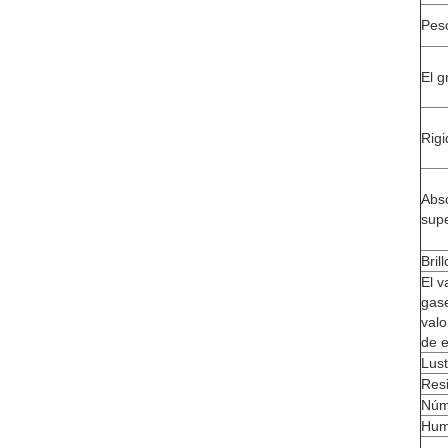
Pes
El g
Rigi
Abs
supe
Bril
El v
gase
valo
de e
Lust
Resi
Núm
Hum