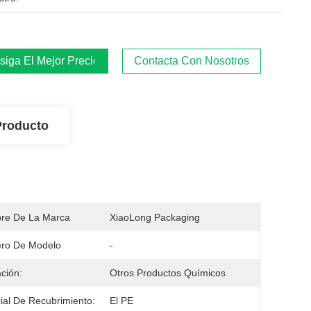
iga El Mejor Precio
Contacta Con Nosotros
Producto
re De La Marca
XiaoLong Packaging
ro De Modelo
-
ación:
Otros Productos Químicos
ial De Recubrimiento:
El PE