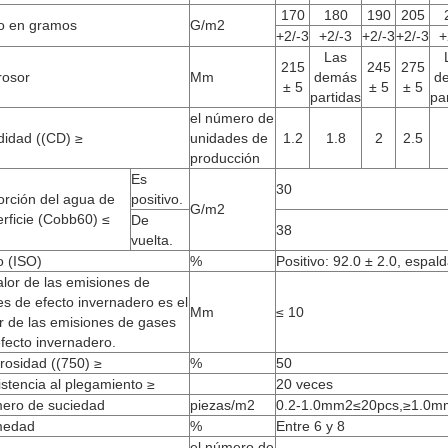
170
180
190
205
o en gramos
G/m2
+2/-3
+2/-3
+2/-3
+2/-3
+
Las
215
245
275
rosor
Mm
demás
d
± 5
± 5
± 5
partidas
pa
el número de
didad ((CD) ≥
unidades de
1.2
1.8
2
2.5
producción
Es
30
orción del agua de
positivo.
G/m2
rficie (Cobb60) ≤
De
38
vuelta.
lo (ISO)
%
Positivo: 92.0 ± 2.0, espald
alor de las emisiones de
s de efecto invernadero es el
Mm
≤ 10
r de las emisiones de gases
fecto invernadero.
rosidad ((750) ≥
%
50
stencia al plegamiento ≥
20 veces
ero de suciedad
piezas/m2
0.2-1.0mm2≤20pcs,≥1.0m
edad
%
Entre 6 y 8
el número de