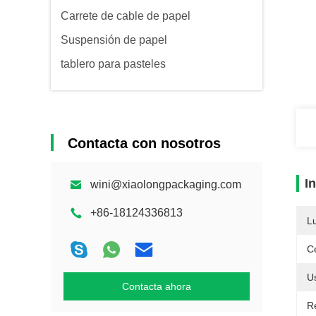
Carrete de cable de papel
Suspensión de papel
tablero para pasteles
Contacta con nosotros
I
wini@xiaolongpackaging.com
+86-18124336813
L
Ce
Us
Contacta ahora
R