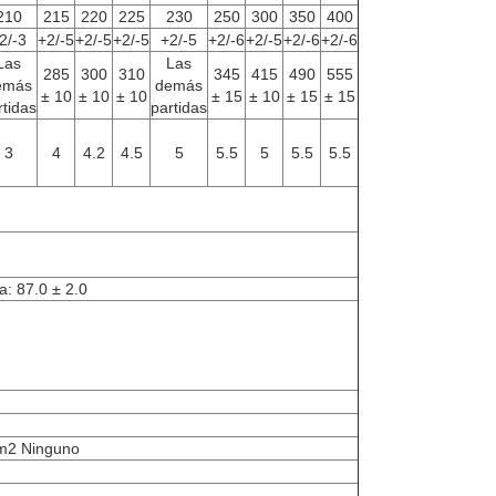
210
215
220
225
230
250
300
350
400
2/-3
+2/-5
+2/-5
+2/-5
+2/-5
+2/-6
+2/-5
+2/-6
+2/-6
Las
Las
285
300
310
345
415
490
555
emás
demás
± 10
± 10
± 10
± 15
± 10
± 15
± 15
rtidas
partidas
3
4
4.2
4.5
5
5.5
5
5.5
5.5
a: 87.0 ± 2.0
m2 Ninguno