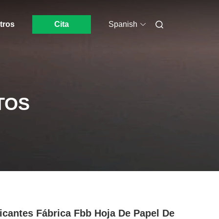
tros
Cita
Spanish
TOS
icantes Fábrica Fbb Hoja De Papel De