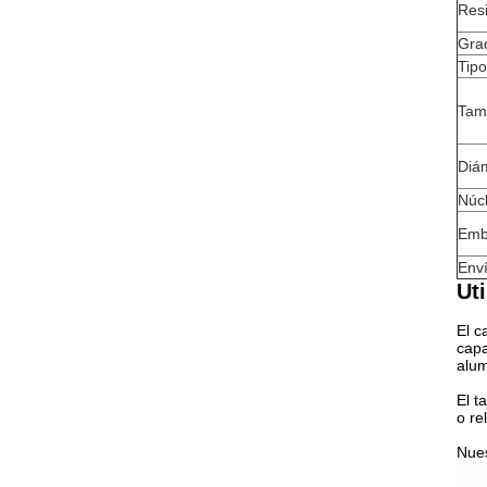
Resi
Gra
Tipo
Tam
Diám
Núcl
Emb
Env
Uti
El c
capa
alum
El t
o re
Nues