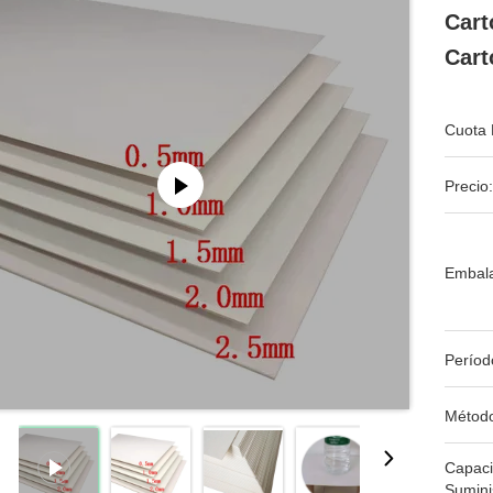
Cart
Cart
Cuota 
Precio:
Embala
Períod
Métod
Capac
Sumini