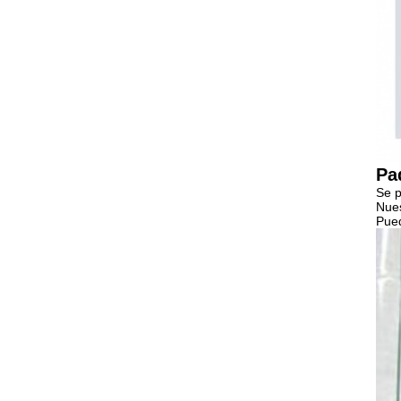
Pa
Se p
Nues
Pued