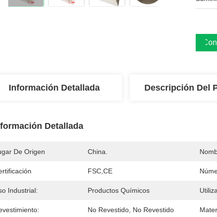
Cons
Información Detallada
Descripción Del 
nformación Detallada
ugar De Origen
China.
Nomb
rtificación
FSC,CE
Núme
o Industrial:
Productos Químicos
Utiliz
evestimiento:
No Revestido, No Revestido
Mater