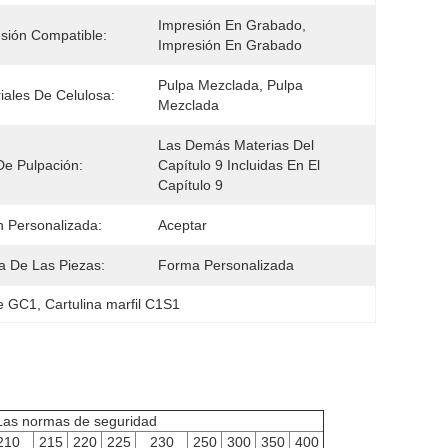
Impresión En Grabado, 
sión Compatible:
Impresión En Grabado
Pulpa Mezclada, Pulpa 
iales De Celulosa:
Mezclada
Las Demás Materias Del 
De Pulpación:
Capítulo 9 Incluidas En El 
Capítulo 9
 Personalizada:
Aceptar
 De Las Piezas:
Forma Personalizada
je GC1
, 
Cartulina marfil C1S1
Las normas de seguridad
210
215
220
225
230
250
300
350
400