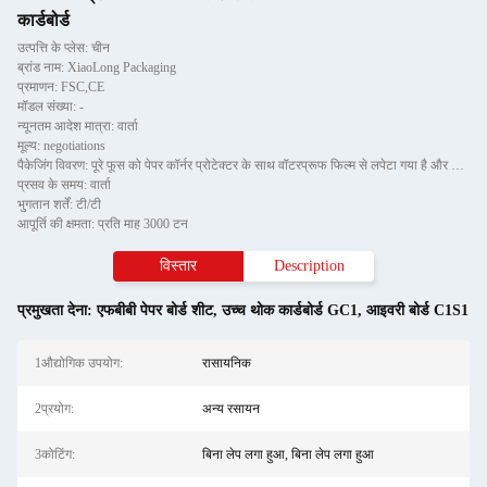
कार्डबोर्ड
उत्पत्ति के प्लेस: चीन
ब्रांड नाम: XiaoLong Packaging
प्रमाणन: FSC,CE
मॉडल संख्या: -
न्यूनतम आदेश मात्रा: वार्ता
मूल्य: negotiations
पैकेजिंग विवरण: पूरे फूस को पेपर कॉर्नर प्रोटेक्टर के साथ वॉटरप्रूफ फिल्म से लपेटा गया है और दो टुकड़ों वाली टील स्ट
प्रसव के समय: वार्ता
भुगतान शर्तें: टी/टी
आपूर्ति की क्षमता: प्रति माह 3000 टन
विस्तार
Description
प्रमुखता देना:
एफबीबी पेपर बोर्ड शीट
,
उच्च थोक कार्डबोर्ड GC1
,
आइवरी बोर्ड C1S1
1औद्योगिक उपयोग:
रासायनिक
2प्रयोग:
अन्य रसायन
3कोटिंग:
बिना लेप लगा हुआ, बिना लेप लगा हुआ