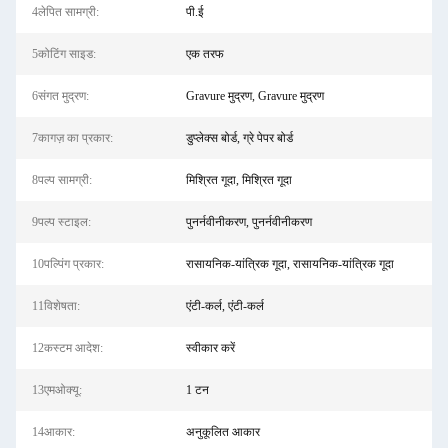
4लेपित सामग्री:
पी.ई
5कोटिंग साइड:
एक तरफ
6संगत मुद्रण:
Gravure मुद्रण, Gravure मुद्रण
7कागज़ का प्रकार:
डुप्लेक्स बोर्ड, ग्रे पेपर बोर्ड
8पल्प सामग्री:
मिश्रित गूदा, मिश्रित गूदा
9पल्प स्टाइल:
पुनर्नवीनीकरण, पुनर्नवीनीकरण
10पल्पिंग प्रकार:
रासायनिक-यांत्रिक गूदा, रासायनिक-यांत्रिक गूदा
11विशेषता:
एंटी-कर्ल, एंटी-कर्ल
12कस्टम आदेश:
स्वीकार करें
13एमओक्यू:
1 टन
14आकार:
अनुकूलित आकार