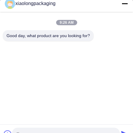
xiaolongpackaging
Tina@xiaolongpackaging.com
ईमेल
9:26 AM
Good day, what product are you looking for?
0086-15322891631
फोन
Dongguan Xiaolong Packaging Industry Co.,
Ltd.