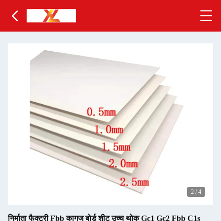
2
/
4
निर्माता फैक्ट्री Fbb कागज बोर्ड शीट उच्च थोक Gc1 Gc2 Fbb C1s