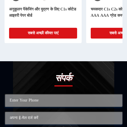
अनुकूलन पैकेजिंग और मुद्रण के लिए C1s कोटेड
चमकदार C1s C2s कोटेड आ
आइवरी पेपर बोर्ड
AAA AAA ग्रेड कस्टम 
सबसे अच्छी कीमत पाएं
सबसे अच्छी 
संपर्क