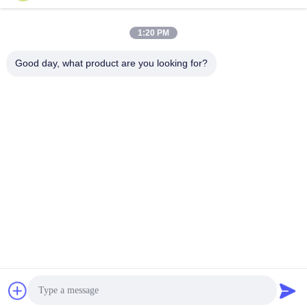
กระดาษแข็งไอวอรี่ดูเพล็กซ์เยื่อเคมี-
กระดาษแข็ง FBB SBS สีขาวเคลือบ
กลไกสำหรับบรรจุภัณฑ์งานฝีมือของ
PE สำหรับบรรจุภัณฑ์และการพิมพ์
ขวัญ
(170-400 แกรม)
1:20 PM
Get Best Price
Get Best Price
Good day, what product are you looking for?
300 กรัม 350 กรัม คาร์บอนไอวอรี่
C1s กระดาษฟันธงเคลือบ FBB 200-
FBB ที่เคลือบด้วย C1S สําหรับการ
350gm สําหรับการพิมพ์และบรรจุ
พิมพ์และบรรจุ
Get Best Price
Get Best Price
Get a Quote