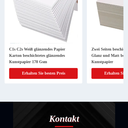
C1s C2s Weiß glänzendes Papier
Zwei Seiten beschich
Karton beschichtetes glänzendes
Glanz und Matt besc
Kunstpapier 170 Gsm
Kunstpapier
Erhalten Sie besten Preis
Erhalten Sie 
Kontakt