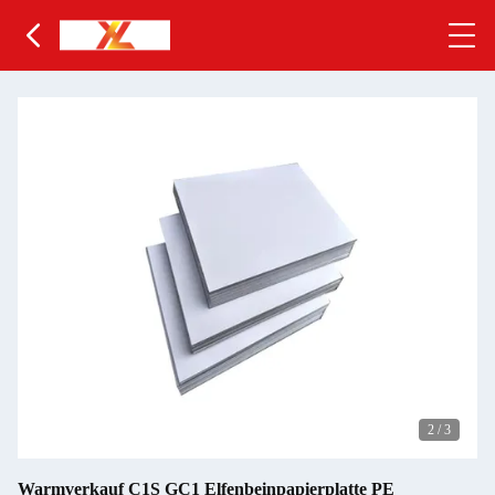
2
/
3
Warmverkauf C1S GC1 Elfenbeinpapierplatte PE