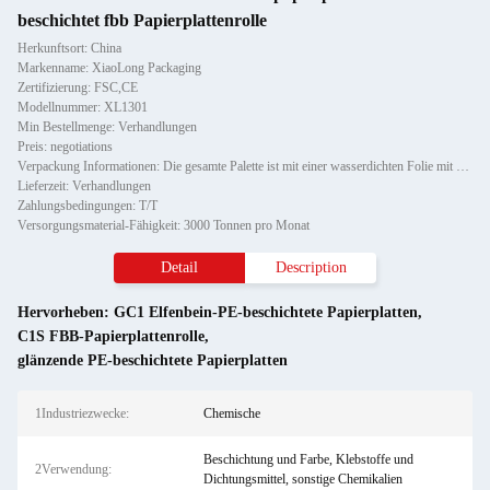
beschichtet fbb Papierplattenrolle
Herkunftsort: China
Markenname: XiaoLong Packaging
Zertifizierung: FSC,CE
Modellnummer: XL1301
Min Bestellmenge: Verhandlungen
Preis: negotiations
Verpackung Informationen: Die gesamte Palette ist mit einer wasserdichten Folie mit einem Papier-Eckschutz gewickelt und mit z
Lieferzeit: Verhandlungen
Zahlungsbedingungen: T/T
Versorgungsmaterial-Fähigkeit: 3000 Tonnen pro Monat
Detail
Description
Hervorheben:
GC1 Elfenbein-PE-beschichtete Papierplatten
,
C1S FBB-Papierplattenrolle
,
glänzende PE-beschichtete Papierplatten
1Industriezwecke:
Chemische
Beschichtung und Farbe, Klebstoffe und
2Verwendung:
Dichtungsmittel, sonstige Chemikalien