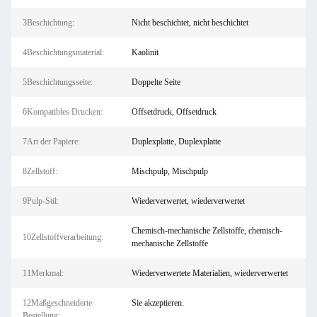
3Beschichtung:
Nicht beschichtet, nicht beschichtet
4Beschichtungsmaterial:
Kaolinit
5Beschichtungsseite:
Doppelte Seite
6Kompatibles Drucken:
Offsetdruck, Offsetdruck
7Art der Papiere:
Duplexplatte, Duplexplatte
8Zellstoff:
Mischpulp, Mischpulp
9Pulp-Stil:
Wiederverwertet, wiederverwertet
Chemisch-mechanische Zellstoffe, chemisch-
10Zellstoffverarbeitung:
mechanische Zellstoffe
11Merkmal:
Wiederverwertete Materialien, wiederverwertet
12Maßgeschneiderte
Sie akzeptieren.
Bestellung: