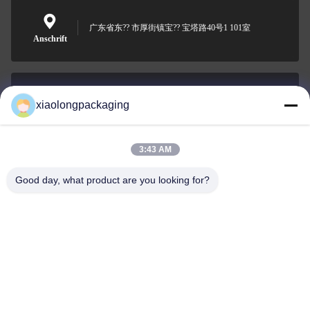
广东省东?? 市厚街镇宝?? 宝塔路40号1 101室
Anschrift
xiaolongpackaging
Tina@xiaolongpackaging.com
E-Mail-Adresse
3:43 AM
Good day, what product are you looking for?
0086-15322891631
Telefon
Dongguan Xiaolong Packaging Industry Co.,
Ltd.