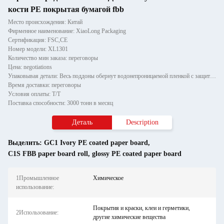
кости PE покрытая бумагой fbb
Место происхождения: Китай
Фирменное наименование: XiaoLong Packaging
Сертификация: FSC,CE
Номер модели: XL1301
Количество мин заказа: переговоры
Цена: negotiations
Упаковывая детали: Весь поддоны обернут водонепроницаемой пленкой с защитой из бумажного угла и закреплен двумя полоска
Время доставки: переговоры
Условия оплаты: T/T
Поставка способности: 3000 тонн в месяц
Деталь
Description
Выделить:
GC1 Ivory PE coated paper board
,
C1S FBB paper board roll
,
glossy PE coated paper board
1Промышленное
Химическое
использование:
Покрытия и краски, клеи и герметики,
2Использование:
другие химические вещества