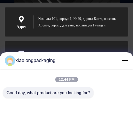
Комната 101, корпус 1, № 40, дорога Баота, поселок
Хоуцзе, город Дунгуань, провинция Гуандун
Адрес
Tina@xiaolongpackaging.com
xiaolongpackaging
Электронная
почта
12:44 PM
Good day, what product are you looking for?
0086-15322891631
Телефон