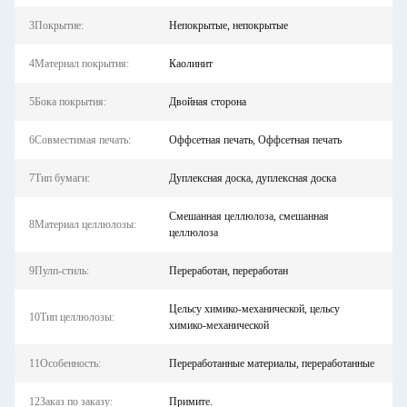
3Покрытие:
Непокрытые, непокрытые
4Материал покрытия:
Каолинит
5Бока покрытия:
Двойная сторона
6Совместимая печать:
Оффсетная печать, Оффсетная печать
7Тип бумаги:
Дуплексная доска, дуплексная доска
Смешанная целлюлоза, смешанная
8Материал целлюлозы:
целлюлоза
9Пулп-стиль:
Переработан, переработан
Цельсу химико-механической, цельсу
10Тип целлюлозы:
химико-механической
11Особенность:
Переработанные материалы, переработанные
12Заказ по заказу:
Примите.