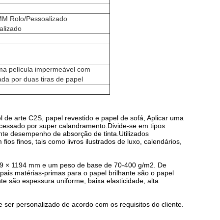
 Rolo/Pessoalizado
alizado
uma película impermeável com
ada por duas tiras de papel
l de arte C2S, papel revestido e papel de sofá, Aplicar uma
ocessado por super calandramento.Divide-se em tipos
lente desempenho de absorção de tinta.Utilizados
os finos, tais como livros ilustrados de luxo, calendários,
89 × 1194 mm e um peso de base de 70-400 g/m2. De
ipais matérias-primas para o papel brilhante são o papel
te são espessura uniforme, baixa elasticidade, alta
ser personalizado de acordo com os requisitos do cliente.