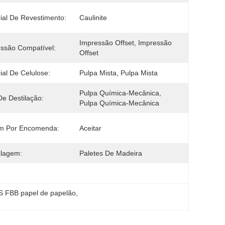
ial De Revestimento:
Caulinite
Impressão Offset, Impressão 
ssão Compatível:
Offset
ial De Celulose:
Pulpa Mista, Pulpa Mista
Pulpa Química-Mecânica, 
De Destilação:
Pulpa Química-Mecânica
m Por Encomenda:
Aceitar
lagem:
Paletes De Madeira
S FBB papel de papelão
, 