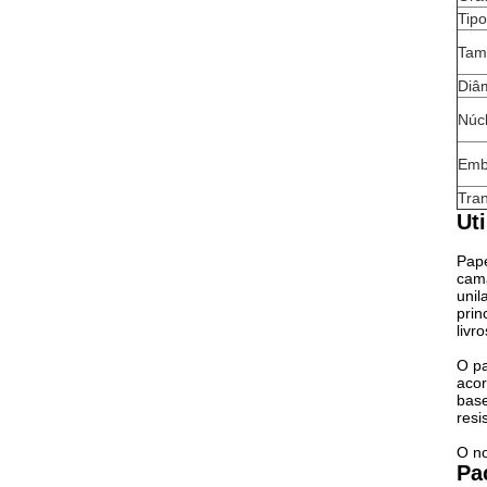
Tipo
Tam
Diâm
Núcl
Emb
Tra
Ut
Pape
cama
unil
prin
livr
O pa
acor
base
resi
O no
Pa