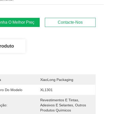
nha O Melhor Preço
Contacte-Nos
roduto
a
XiaoLong Packaging
ro Do Modelo
XL1301
Revestimentos E Tintas, 
ação:
Adesivos E Selantes, Outros 
Produtos Químicos