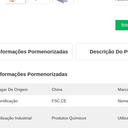
Obte
nformações Pormenorizadas
Descrição Do P
nformações Pormenorizadas
ugar De Origem
China
Marc
rtificação
FSC,CE
Núme
ilização Industrial:
Produtos Químicos
Utiliz