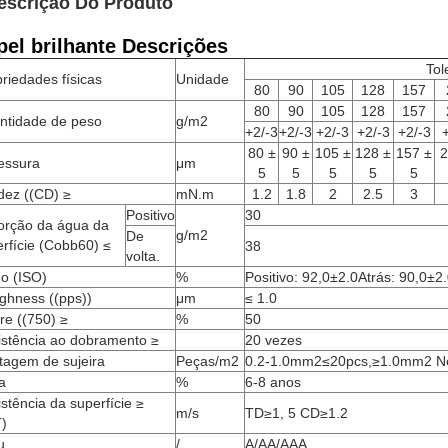
escrição Do Produto
pel brilhante Descrições
Tol
riedades físicas
Unidade
80
90
105
128
157
80
90
105
128
157
ntidade de peso
g/m2
+2/-3
+2/-3
+2/-3
+2/-3
+2/-3
80 ±
90 ±
105 ±
128 ±
157 ±
2
essura
μm
5
5
5
5
5
dez ((CD) ≥
mN.m
1.2
1.8
2
2.5
3
Positivo
30
orção da água da
g/m2
De
rfície (Cobb60) ≤
38
volta.
ho (ISO)
%
Positivo: 92,0±2.0Atrás: 90,0±2
ghness ((pps))
μm
≤ 1.0
re ((750) ≥
%
50
istência ao dobramento ≥
20 vezes
tagem de sujeira
Peças/m2
0.2-1.0mm2≤20pcs,≥1.0mm2 
a
%
6-8 anos
stência da superfície ≥
m/s
TD≥1, 5 CD≥1.2
T)
u
/
A/AA/AAA