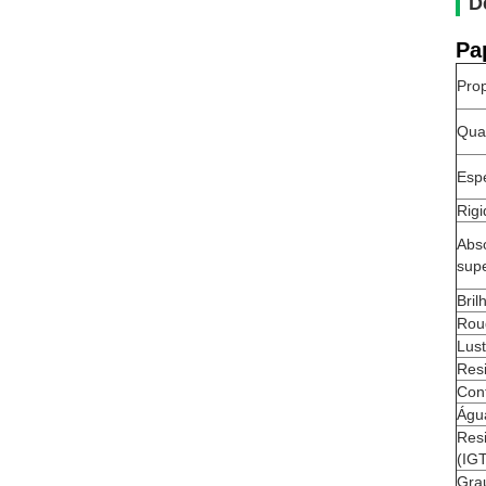
D
Pa
Prop
Qua
Esp
Rigi
Abs
supe
Bril
Rou
Lust
Res
Con
Águ
Resi
(IG
Gra