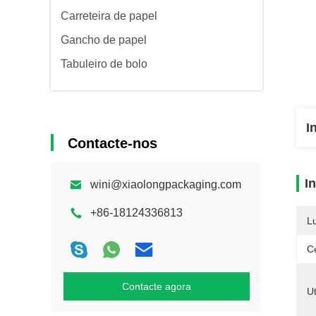
Carreteira de papel
Gancho de papel
Tabuleiro de bolo
I
Contacte-nos
I
wini@xiaolongpackaging.com
+86-18124336813
L
Ce
Contacte agora
Ut