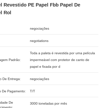
l Revestido PE Papel Fbb Papel De
l Rol
negociações
negotiations
Toda a paleta é revestida por uma película
agem Padrão:
impermeável com protetor de canto de
papel e fixada por d
o De Entrega:
negociações
o De Pagamento:
T/T
idade De
3000 toneladas por mês
cimento: