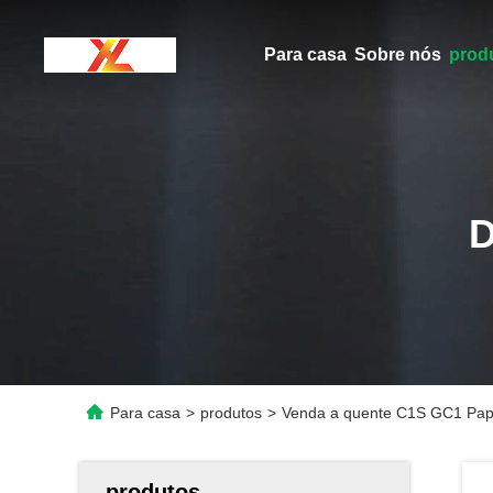
Para casa
Sobre nós
prod
Para casa
>
produtos
>
Venda a quente C1S GC1 Papel
produtos