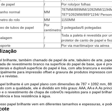
 de papel
/
Por rolo/por folhas
787MM/889MM/1092MM/1194MM
anho normal
MM
787*1092MM/889*1194/ Person
etro do rolo
MM
1150MM
Por
eo de tubos de papel
3 polegadas/6 polegadas
centímetro
Toda a paleta é revestida por 
alagem
/
protetor de canto de papel e fix
nsporte
/
Por via marítima/por via aérea
ilização
l brilhante, também chamado de papel de arte, tabuleiro de arte, pape
da de revestimento branco na superfície do papel de base, que é pr
aterais e duplosA superfície do papel é lisa, com alta brancura e exce
cipalmente para impressão offset e gravura de produtos impressos com fi
os e revistas.
pel brilhante é um papel plano com dimensões de 787 × 1092 mm, 8
do com a qualidade, ele é dividido em três graus: AAA, AA e A.As princ
 e o revestimento de chapa de cobreOs requisitos para o papel brilhan
stência e boa resistência à água.
sso papel brilhante vem em diferentes tamanhos e espessuras, e pode 
cote