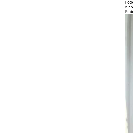
Pode
A n
Pode