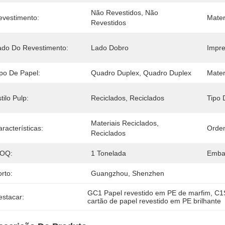
Não Revestidos, Não 
evestimento:
Mater
Revestidos
ado Do Revestimento:
Lado Dobro
Impre
ipo De Papel:
Quadro Duplex, Quadro Duplex
Mater
tilo Pulp:
Reciclados, Reciclados
Tipo 
Materiais Reciclados, 
racterísticas:
Orde
Reciclados
OQ:
1 Tonelada
Emba
rto:
Guangzhou, Shenzhen
GC1 Papel revestido em PE de marfim
, 
C1
estacar:
cartão de papel revestido em PE brilhante