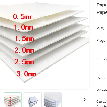
Pape
Pape
MOQ:
Preço:
Embal
Períod
Métod
Capac
Abaste