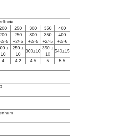
erância
200
250
300
350
400
200
250
300
350
400
+2/-5
+2/-5
+2/-5
+2/-5
+2/-6
00 ±
250 ±
350 ±
300±10
540±15
10
10
10
4
4.2
4.5
5
5.5
.0
Nenhum