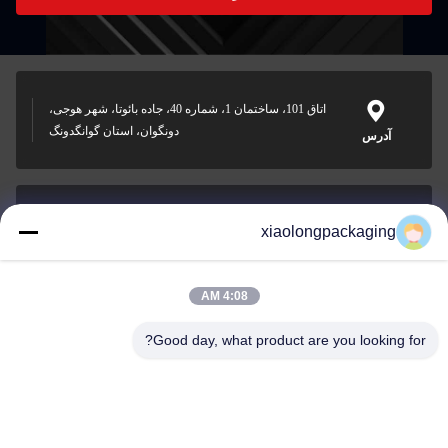
اتاق 101، ساختمان 1، شماره 40، جاده بائوتا، شهر هوجی،
دونگوان، استان گوانگدونگ
آدرس
xiaolongpackaging
Tina@xiaolongpackaging.com
ایمیل
4:08 AM
Good day, what product are you looking for?
0086-15322891631
تلفن