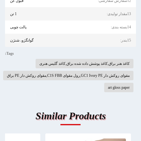
12سفارش سفارشی:
قبول کن
13مقدار تولیدی:
1 تن
14بسته بندی:
پالت چوبی
15بندر:
گوانگژو، شنژن
Tags:
کاغذ هنر براق,کاغذ پوشش داده شده براق,کاغذ گلیس هنری
مقوای روکش دار GC1 Ivory PE,رول مقوای C1S FBB,مقوای روکش دار PE براق
art gloss paper
Similar Products