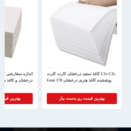
C1s C2s کاغذ سفید درخشان کارت کارت
اندازه سفارشی کاغ
پوششده کاغذ هنری درخشان 170 Gsm
درخشان و کاغذ هن
بهترین قیمت رو بدست بیار
بهترین قیمت