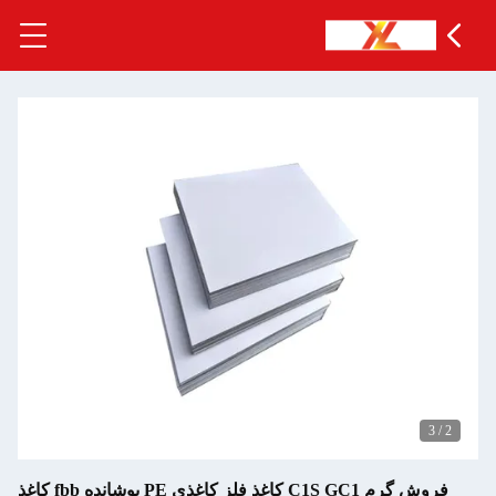
3
/
2
فروش گرم C1S GC1 کاغذ فلز کاغذی PE پوشانده fbb کاغذ