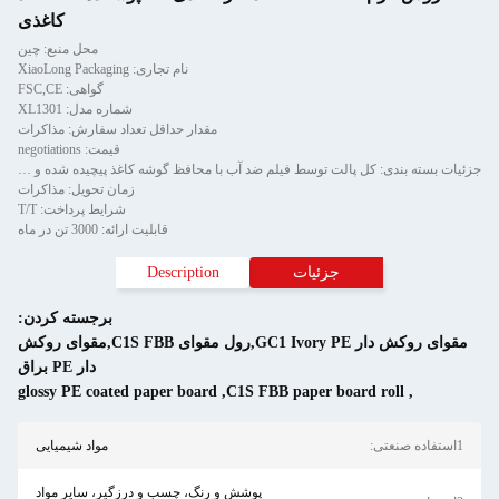
کاغذی
محل منبع: چین
نام تجاری: XiaoLong Packaging
گواهی: FSC,CE
شماره مدل: XL1301
مقدار حداقل تعداد سفارش: مذاکرات
قیمت: negotiations
جزئیات بسته بندی: کل پالت توسط فیلم ضد آب با محافظ گوشه کاغذ پیچیده شده و توسط نوار فلزی دو تکه ثابت می شود.
زمان تحویل: مذاکرات
شرایط پرداخت: T/T
قابلیت ارائه: 3000 تن در ماه
جزئیات
Description
برجسته کردن:
مقوای روکش دار GC1 Ivory PE,رول مقوای C1S FBB,مقوای روکش
دار PE براق
glossy PE coated paper board
,
C1S FBB paper board roll
,
1استفاده صنعتی:
مواد شیمیایی
پوشش و رنگ، چسب و درزگیر، سایر مواد