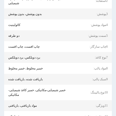
2استفاده:
شیمیایی
3پوشش:
بدون پوشش، بدون پوشش
4مواد پوشش:
کائولینیت
5سمت پوشش:
دو طرفه
6چاپ سازگار:
چاپ افست، چاپ افست
7نوع کاغذ:
برد دوبلکس، برد دوبلکس
8مواد پالپ:
خمیر مخلوط، خمیر مخلوط
9سبک پالپ:
بازیافت شده، بازیافت شده
خمیر شیمیایی-مکانیکی، خمیر کاغذ شیمیایی-
10نوع پالپینگ:
مکانیکی
11ویژگی:
مواد بازیافتی، بازیافتی