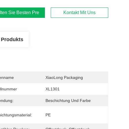
lten Sie Besten Preis
Kontakt Mit Uns
 Produkts
enname
XiaoLong Packaging
llnummer
XL1301
endung:
Beschichtung Und Farbe
ichtungsmaterial:
PE