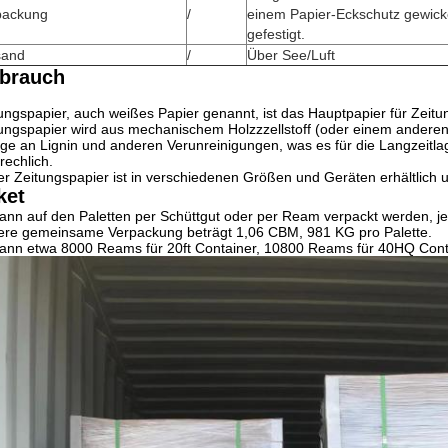
packung
/
einem Papier-Eckschutz gewicke
gefestigt.
sand
/
Über See/Luft
brauch
ungspapier, auch weißes Papier genannt, ist das Hauptpapier für Zeitu
ungspapier wird aus mechanischem Holzzzellstoff (oder einem anderen c
e an Lignin und anderen Verunreinigungen, was es für die Langzeitla
rechlich.
r Zeitungspapier ist in verschiedenen Größen und Geräten erhältlic
ket
ann auf den Paletten per Schüttgut oder per Ream verpackt werden, 
re gemeinsame Verpackung beträgt 1,06 CBM, 981 KG pro Palette.
ann etwa 8000 Reams für 20ft Container, 10800 Reams für 40HQ Cont