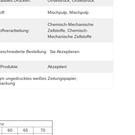
tibles Drucken:
Offsetdruck, Offsetdruck
off:
Mischpulp, Mischpulp
Chemisch-Mechanische 
toffverarbeitung:
Zellstoffe, Chemisch-
Mechanische Zellstoffe
schneiderte Bestellung:
Sie Akzeptieren.
Produkte:
Akzeptiert
gm ungedrucktes weißes Zeitungspapier
, 
rpackung
nz
60
65
70