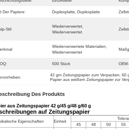
eschichtungsseite:
Einzelseite
Kompa
t Der Papiere:
Duplexplatte, Duplexplatte
Zellst
Wiederverwertet, 
lp-Stil:
Zells
Wiederverwertet
Wiederverwertete Materialien, 
erkmal:
Maßge
Wiederverwertet
OQ:
500 Stück
OEM-
42 gm Zeitungspapier zum Verpacken
, 
60 
ervorheben:
Papier aus weißem Zeitungspapier zur Ve
eschreibung Des Produkts
ier aus Zeitungspapier 42 g/45 g/48 g/60 g
schreibungen auf Zeitungspapier
Tolera
ikalische Eigenschaften
Einheit
45
48
50
55