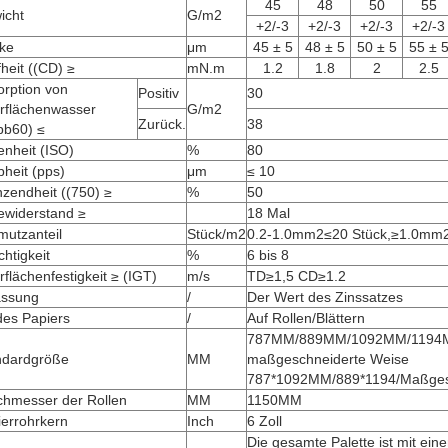
45
48
50
55
icht
G/m2
+2/-3
+2/-3
+2/-3
+2/-3
rke
μm
45 ± 5
48 ± 5
50 ± 5
55 ± 
fheit ((CD) ≥
mN.m
1.2
1.8
2
2.5
orption von
Positiv
30
rflächenwasser
G/m2
Zurück.
38
bb60) ≤
enheit (ISO)
%
80
heit (pps)
μm
≤ 10
zendheit ((750) ≥
%
50
ewiderstand ≥
18 Mal
mutzanteil
Stück/m2
0.2-1.0mm2≤20 Stück,≥1.0mm2
htigkeit
%
6 bis 8
flächenfestigkeit ≥ (IGT)
m/s
TD≥1,5 CD≥1.2
assung
/
Der Wert des Zinssatzes
des Papiers
/
Auf Rollen/Blättern
787MM/889MM/1092MM/1194MM
ndardgröße
MM
maßgeschneiderte Weise
787*1092MM/889*1194/Maßges
chmesser der Rollen
MM
1150MM
ierrohrkern
Inch
6 Zoll
Die gesamte Palette ist mit eine