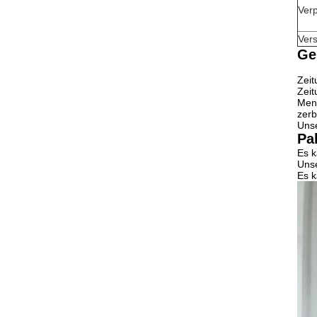
Ver
Ver
Ge
Zeit
Zeit
Meng
zerb
Unse
Pa
Es k
Unse
Es k