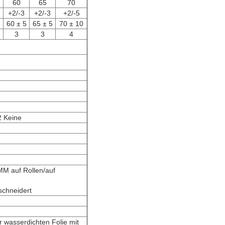
60
65
70
+2/-3
+2/-3
+2/-5
5
60 ± 5
65 ± 5
70 ± 10
3
3
4
 Keine
 auf Rollen/auf
chneidert
r wasserdichten Folie mit