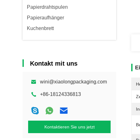
Papierdrahtspulen
Papieraufhänger
Kuchenbrett
Kontakt mit uns
E
wini@xiaolongpackaging.com
He
+86-18124336813
Ze
I
B
Kontaktieren Sie uns jetzt