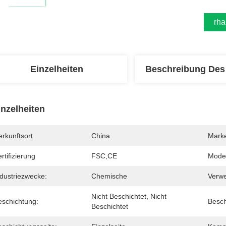
Erha
Einzelheiten
Beschreibung Des
inzelheiten
rkunftsort
China
Mark
rtifizierung
FSC,CE
Mode
ndustriezwecke:
Chemische
Verw
Nicht Beschichtet, Nicht 
eschichtung:
Besch
Beschichtet