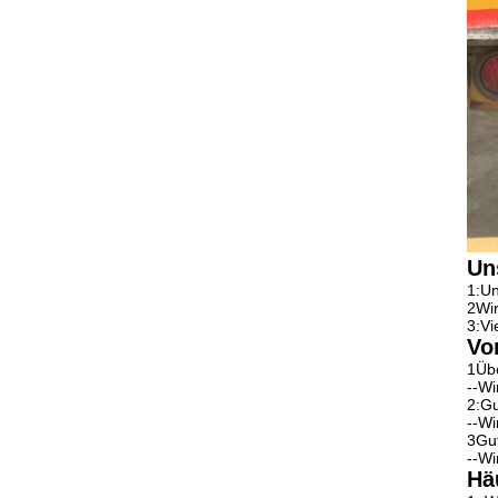
Un
1:Un
2Wir
3:Vi
Vo
1Übe
--Wi
2:Gu
--Wi
3Gut
--Wi
Hä