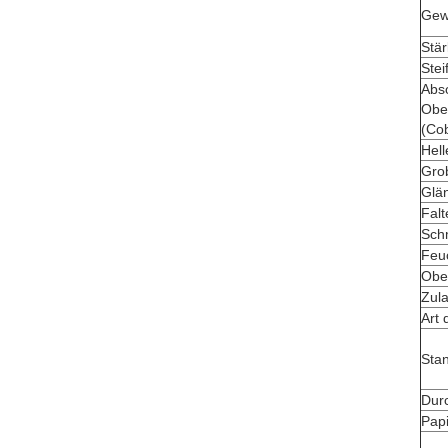
Gew
Stä
Stei
Abs
Obe
(Co
Hell
Grob
Glän
Falt
Sch
Feuc
Ober
Zul
Art 
Sta
Dur
Pap