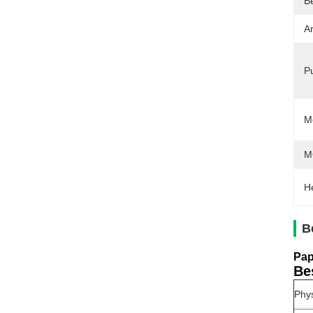
B
Ar
Pu
M
M
H
B
Pap
Be
Phys