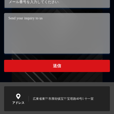
送信
広東省東?? 市厚街镇宝?? 宝塔路40号1 十一室
アドレス