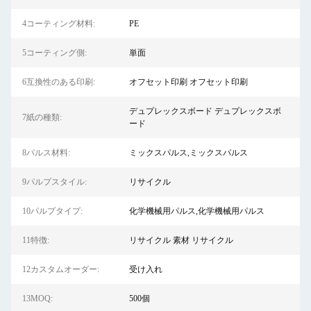
4コーティング材料:
PE
5コーティング側:
単面
6互換性のある印刷:
オフセット印刷 オフセット印刷
デュプレックスボード デュプレックスボ
7紙の種類:
ード
8パルス材料:
ミックスパルス,ミックスパルス
9パルプスタイル:
リサイクル
10パルプタイプ:
化学機械用パルス,化学機械用パルス
11特徴:
リサイクル 素材 リサイクル
12カスタムオーダー:
受け入れ
13MOQ:
500個