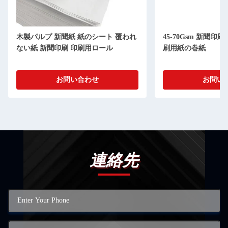
木製パルプ 新聞紙 紙のシート 覆われ
45-70Gsm 新聞
ない紙 新聞印刷 印刷用ロール
刷用紙の巻紙
お問い合わせ
お問い
連絡先