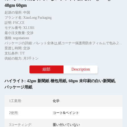
48gm 60gm
起源の場所: 中国
ブランド名: XiaoLong Packaging
証明: FSC,CE
モデル番号: XL1301
最小注文数量: 交渉
価格: negotiations
パッケージの詳細: パレット全体は,紙コーナー保護用防水フィルムで包み,2ピースのテールストライプで固定されています.
受渡し時間: 交渉
支払条件: T/T
供給の能力: 月3千トン
細部
Description
ハイライト:
42gm 新聞紙 梱包用紙
,
60gm 未印刷の白い新聞紙
,
パッケージ用紙
1工業用:
化学
2使用:
コート&ペイント
3コーティング:
覆い付いていない