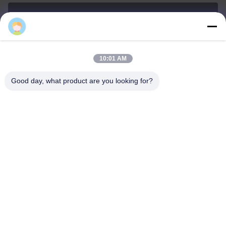
Tina@xiaolongpackaging.com
メール
10:01 AM
Good day, what product are you looking for?
0086-15322891631
電話
Dongguan Xiaolong Packaging Industry Co.,
Ltd.