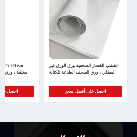
الخضار الصحفية ورق الورق غير
45-70Gsm ورق مطباعة صحف
لي ، ورق الصحف الطباعة للكتابة
مغلفة ، ورق مطباعة أخبار غير 
احصل على أفضل سعر
احصل على أفضل سعر