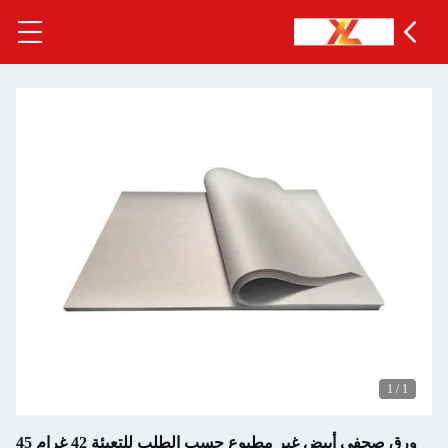
ورق صحفي أبيض غير مطبوع حسب الطلب للتعبئة 42 غرام 45