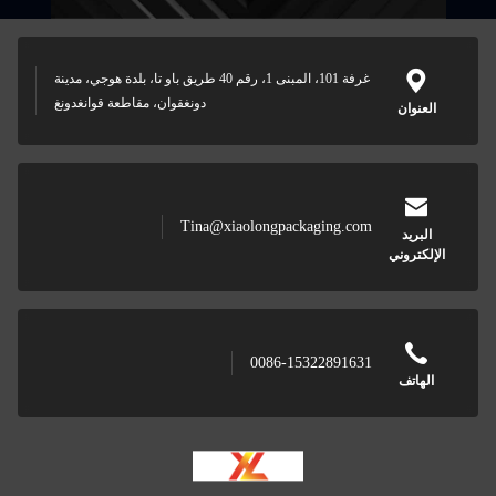
غرفة 101، المبنى 1، رقم 40 طريق باو تا، بلدة هوجي، مدينة
دونغقوان، مقاطعة قوانغدونغ
Tina@xiaolongpackaging.com
0086-15322891631