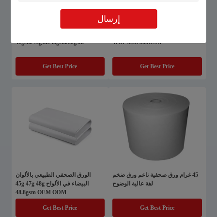
إرسال
ورقة صحفية مخصصة في أوراق 45G،
ضوء مرتفع 72% ورق صحفية
42gsm/45gsm/48gsm/60gsm
47G، 48G،48.8GSM
Get Best Price
Get Best Price
45 غرام ورق صحفية ناعم ورق ضخم
الورق الصحفي الطبيعي بالألوان
لفة عالية الوضوح
البيضاء في الألواح 45g 47g 48g
48.8gsm OEM ODM
Get Best Price
Get Best Price