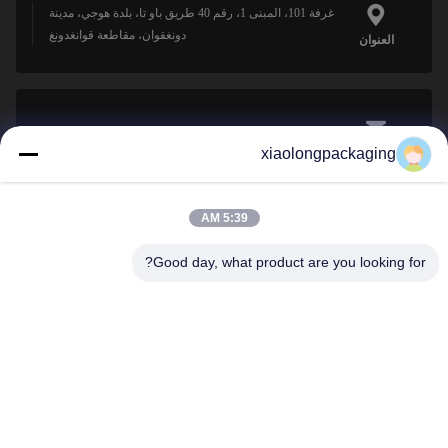
غرفة 101، المبنى 1، رقم 40 طريق باو تا، بلدة هوجي، مدينة
دونغقوان، مقاطعة قوانغدونغ
العنوان
Tina@xiaolongpackaging.com
xiaolongpackaging
البريد
الإلكتروني
5:39 AM
Good day, what product are you looking for?
0086-15322891631
الهاتف
Dongguan Xiaolong Packaging Industry Co.,
Ltd.