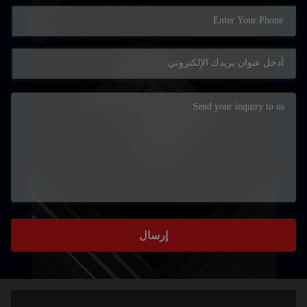
إرسال