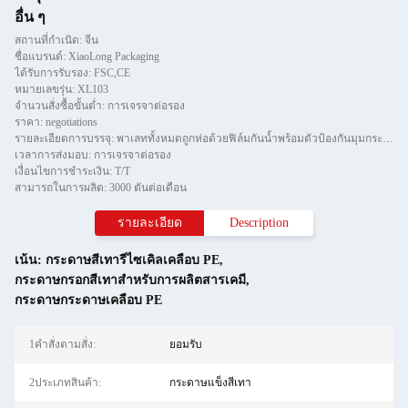
อื่น ๆ
สถานที่กำเนิด: จีน
ชื่อแบรนด์: XiaoLong Packaging
ได้รับการรับรอง: FSC,CE
หมายเลขรุ่น: XL103
จำนวนสั่งซื้อขั้นต่ำ: การเจรจาต่อรอง
ราคา: negotiations
รายละเอียดการบรรจุ: พาเลททั้งหมดถูกห่อด้วยฟิล์มกันน้ำพร้อมตัวป้องกันมุมกระดาษและยึดด้วยแถบทีสองชิ้น
เวลาการส่งมอบ: การเจรจาต่อรอง
เงื่อนไขการชำระเงิน: T/T
สามารถในการผลิต: 3000 ตันต่อเดือน
รายละเอียด
Description
เน้น:
กระดาษสีเทารีไซเคิลเคลือบ PE
,
กระดาษกรอกสีเทาสําหรับการผลิตสารเคมี
,
กระดาษกระดาษเคลือบ PE
1คําสั่งตามสั่ง:
ยอมรับ
2ประเภทสินค้า:
กระดาษแข็งสีเทา