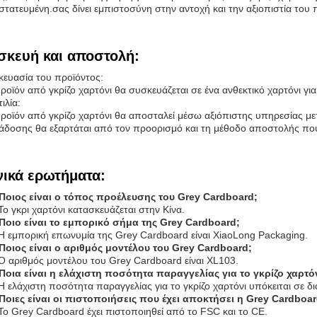
τατευμένη.σας δίνει εμπιστοσύνη στην αντοχή και την αξιοπιστία του 
σκευή και αποστολή:
ευασία του προϊόντος:
ροϊόν από γκρίζο χαρτόνι θα συσκευάζεται σε ένα ανθεκτικό χαρτόνι γ
ιλία:
ροϊόν από γκρίζο χαρτόνι θα αποσταλεί μέσω αξιόπιστης υπηρεσίας 
δοσης θα εξαρτάται από τον προορισμό και τη μέθοδο αποστολής που 
νικά ερωτήματα:
 Ποιος είναι ο τόπος προέλευσης του Grey Cardboard;
Το γκρι χαρτόνι κατασκευάζεται στην Κίνα.
 Ποιο είναι το εμπορικό σήμα της Grey Cardboard;
Η εμπορική επωνυμία της Grey Cardboard είναι XiaoLong Packaging.
 Ποιος είναι ο αριθμός μοντέλου του Grey Cardboard;
Ο αριθμός μοντέλου του Grey Cardboard είναι XL103.
 Ποια είναι η ελάχιστη ποσότητα παραγγελίας για το γκρίζο χαρτόν
Η ελάχιστη ποσότητα παραγγελίας για το γκρίζο χαρτόνι υπόκειται σε 
 Ποιες είναι οι πιστοποιήσεις που έχει αποκτήσει η Grey Cardboar
Το Grey Cardboard έχει πιστοποιηθεί από το FSC και το CE.