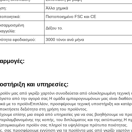
ση:
Άλλα χημικά
τοποιητικά:
Πιστοποιημένο FSC και CE
οσαρμοσμένη
Δέξου το.
αγγελία:
νότητα εφοδιασμού:
3000 τόνοι ανά μήνα
αρμογές:
οστήριξη και υπηρεσίες:
ροϊόν μας από γκρίζο χαρτόνι συνοδεύεται από ολοκληρωμένη τεχνική υπ
έγιστο από την αγορά σας.Η ομάδα εμπειρογνωμόνων μας είναι διαθέσι
ικά με το προϊόνΕπιπλέον, προσφέρουμε τεχνική υποστήριξη και κατά
ποκτήσετε δεξιότητα στη χρήση του προϊόντος.
χουμε επίσης μια σειρά από υπηρεσίες για να σας βοηθήσουμε να προ
εριλαμβανομένης της κοπής, του διπλώματος και της εκτύπωσης.Η προ
ξατομικευμένο προϊόν σας πληροί τα υψηλότερα πρότυπα ποιότητας.
ς, σας προσφέρουμε εγγύηση για τα προϊόντα μας από γκρίζο χαρτόνι για