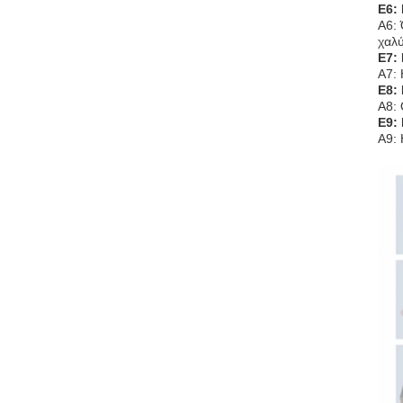
Ε6:
Α6: 
χαλύ
Ε7:
Α7: 
Ε8:
Α8: 
Ε9: 
Α9: 