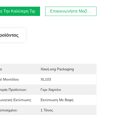
ε Την Καλύτερη Τιμή
Επικοινωνήστε Μαζί Μας
ροϊόντος
α
XiaoLong Packaging
μό Μοντέλου
XL103
ορία Προϊόντων:
Γκρι Χαρτόνι
ωνητική Εκτύπωση:
Εκτύπωση Με Βαφή
οποιημένο:
1 Τόνος