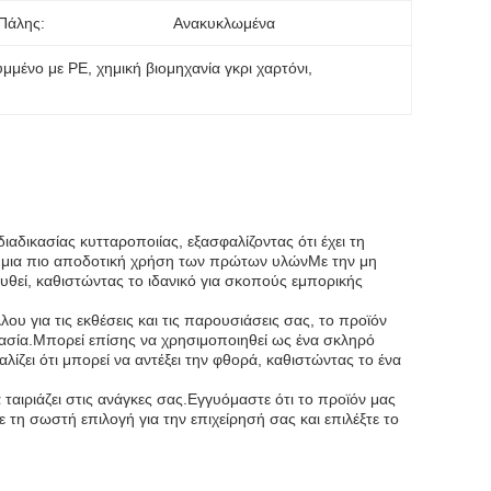
Πάλης:
Ανακυκλωμένα
υμμένο με PE
, 
χημική βιομηχανία γκρι χαρτόνι
, 
ιαδικασίας κυτταροποιίας, εξασφαλίζοντας ότι έχει τη
ης μια πιο αποδοτική χρήση των πρώτων υλώνΜε την μη
ευθεί, καθιστώντας το ιδανικό για σκοπούς εμπορικής
ου για τις εκθέσεις και τις παρουσιάσεις σας, το προϊόν
εργασία.Μπορεί επίσης να χρησιμοποιηθεί ως ένα σκληρό
λίζει ότι μπορεί να αντέξει την φθορά, καθιστώντας το ένα
 ταιριάζει στις ανάγκες σας.Εγγυόμαστε ότι το προϊόν μας
 τη σωστή επιλογή για την επιχείρησή σας και επιλέξτε το