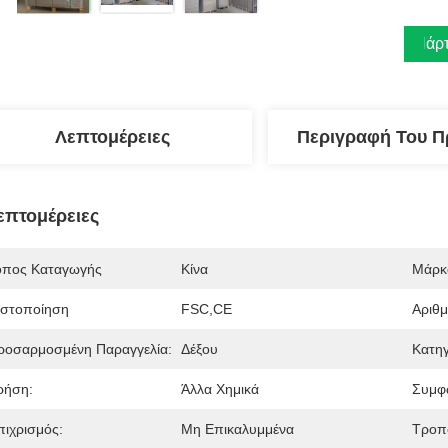
Πάρτ
Λεπτομέρειες
Περιγραφή Του Π
επτομέρειες
όπος Καταγωγής
Κίνα
Μάρκ
ιστοποίηση
FSC,CE
Αριθ
ροσαρμοσμένη Παραγγελία:
Δέξου
Κατηγ
ρήση:
Άλλα Χημικά
Συμφ
πιχρισμός:
Μη Επικαλυμμένα
Τροπ