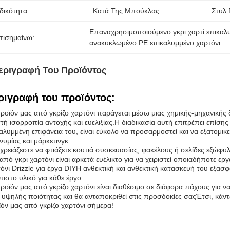
δικότητα:
Κατά Της Μπούκλας
Στυλ 
Επαναχρησιμοποιούμενο γκρι χαρτί επικαλ
πισημαίνω:
ανακυκλωμένο PE επικαλυμμένο χαρτόνι
εριγραφή Του Προϊόντος
ριγραφή του προϊόντος:
ροϊόν μας από γκρίζο χαρτόνι παράγεται μέσω μιας χημικής-μηχανικής δ
ή ισορροπία αντοχής και ευελιξίας.Η διαδικασία αυτή επιτρέπει επίσ
αλυμμένη επιφάνεια του, είναι εύκολο να προσαρμοστεί και να εξατομικ
υμίας και μάρκετινγκ.
 χρειάζεστε να φτιάξετε κουτιά συσκευασίας, φακέλους ή σελίδες εξώφυλλ
από γκρι χαρτόνι είναι αρκετά ευέλικτο για να χειριστεί οποιαδήποτε 
όνι Drizzle για έργα DIYΗ ανθεκτική και ανθεκτική κατασκευή του εξασφα
πιστο υλικό για κάθε έργο.
ροϊόν μας από γκρίζο χαρτόνι είναι διαθέσιμο σε διάφορα πάχους για να
ι υψηλής ποιότητας και θα ανταποκριθεί στις προσδοκίες σαςΈτσι, κάντε
όν μας από γκρίζο χαρτόνι σήμερα!