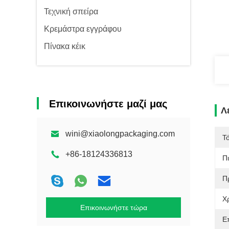
Τεχνική σπείρα
Κρεμάστρα εγγράφου
Πίνακα κέικ
Επικοινωνήστε μαζί μας
Λ
wini@xiaolongpackaging.com
Τ
+86-18124336813
Π
Π
Χ
Επικοινωνήστε τώρα
Ε