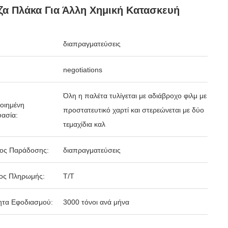
ζα Πλάκα Για Άλλη Χημική Κατασκευή
διαπραγματεύσεις
negotiations
Όλη η παλέτα τυλίγεται με αδιάβροχο φιλμ με
οιημένη
προστατευτικό χαρτί και στερεώνεται με δύο
ασία:
τεμαχίδια καλ
δος Παράδοσης:
διαπραγματεύσεις
ος Πληρωμής:
Τ/Τ
ητα Εφοδιασμού:
3000 τόνοι ανά μήνα