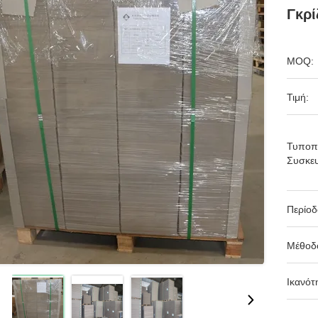
Γκρί
MOQ:
Τιμή:
Τυποπ
Συσκευ
Περίο
Μέθοδ
Ικανότ