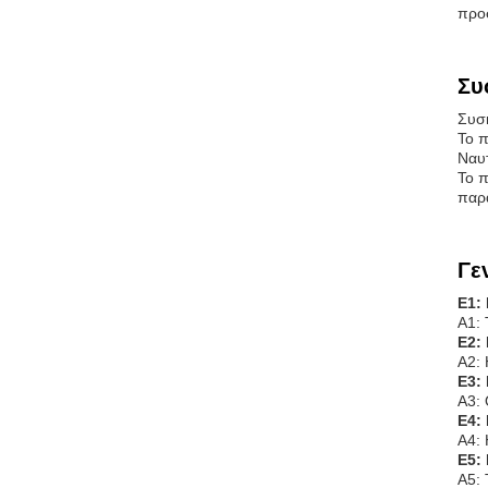
προσ
Συ
Συσκ
Το π
Ναυτ
Το π
παρά
Γε
Ε1:
Α1: 
Ε2:
Α2: 
Ε3:
Α3: 
Ε4:
Α4: 
Ε5:
Α5: 