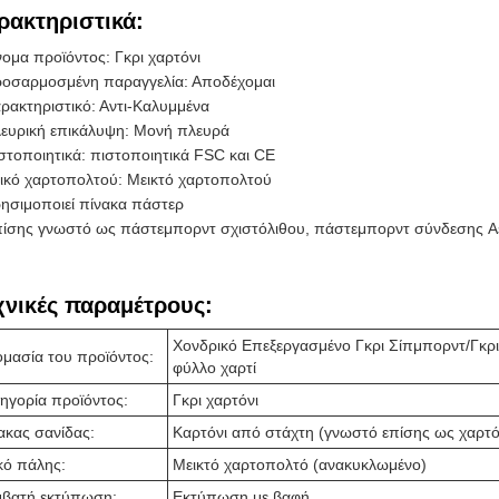
ρακτηριστικά:
ομα προϊόντος: Γκρι χαρτόνι
οσαρμοσμένη παραγγελία: Αποδέχομαι
ρακτηριστικό: Αντι-Καλυμμένα
ευρική επικάλυψη: Μονή πλευρά
στοποιητικά: πιστοποιητικά FSC και CE
ικό χαρτοπολτού: Μεικτό χαρτοπολτού
ησιμοποιεί πίνακα πάστερ
ίσης γνωστό ως πάστεμπορντ σχιστόλιθου, πάστεμπορντ σύνδεσης 
χνικές παραμέτρους:
Χονδρικό Επεξεργασμένο Γκρι Σίπμπορντ/Γκρ
μασία του προϊόντος:
φύλλο χαρτί
ηγορία προϊόντος:
Γκρι χαρτόνι
ακας σανίδας:
Καρτόνι από στάχτη (γνωστό επίσης ως χαρτόν
κό πάλης:
Μεικτό χαρτοπολτό (ανακυκλωμένο)
βατή εκτύπωση:
Εκτύπωση με βαφή