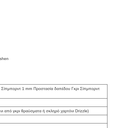
Ashen
ι Σίπμπορντ 1 mm Προστασία δαπέδου Γκρι Σίπμπορντ
ι από γκρι θραύσματα ή σκληρό χαρτόνι Drizzle)