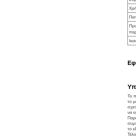
Χρή
Πισ
Πρ
παρ
Ικα
Εφ
Υπ
Το π
το μ
σχετ
να α
Παρέ
συμπ
το ε
Τέλο