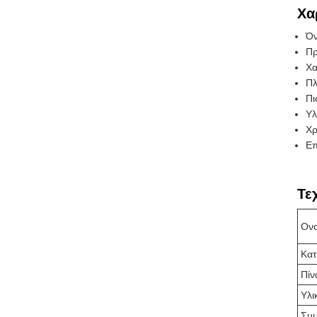
Χα
Όν
Πρ
Χα
Πλ
Πι
Υλ
Χρ
Επ
Τε
Ονο
Κατ
Πίν
Υλι
Συμ