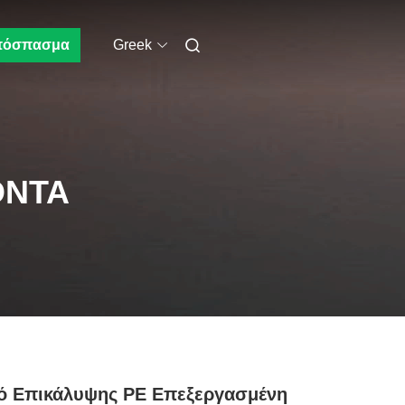
πόσπασμα
Greek
ΌΝΤΑ
ό Επικάλυψης PE Επεξεργασμένη