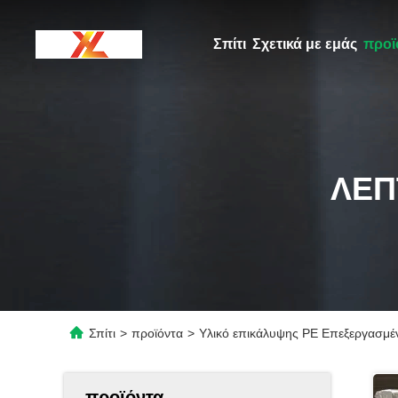
Σπίτι
Σχετικά με εμάς
προϊ
ΛΕΠ
Σπίτι
>
προϊόντα
>
Υλικό επικάλυψης PE Επεξεργασμέν
προϊόντα