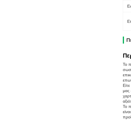
Ει
Ε
Π
Πε
Το π
σωστ
επικ
επων
Είτε
μας 
χαρτ
αξιό
Το π
είνα
προϊ