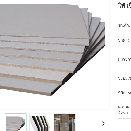
ให้ 
ขั้นต่ำ:
ราคา:
การบร
ระยะเว
วิธีการ
ความส
จัดหา: