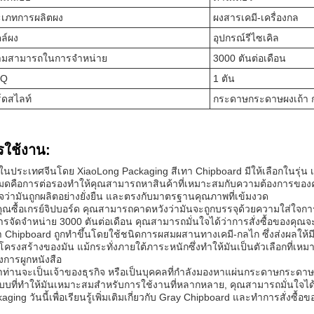
เภทการผลิตผง
ผงสารเคมี-เครื่องกล
ล์ผง
อุปกรณ์รีไซเคิล
มสามารถในการจําหน่าย
3000 ตันต่อเดือน
Q
1 ตัน
์ดสไลท์
กระดาษกระดาษผงเถ้า 
รใช้งาน:
ในประเทศจีนโดย XiaoLong Packaging สีเทา Chipboard มีให้เลือกในรุ่น เล
หมดคือการต่อรองทําให้คุณสามารถหาสินค้าที่เหมาะสมกับความต้องการของคุ
จว่ามันถูกผลิตอย่างยั่งยืน และตรงกับมาตรฐานคุณภาพที่เข้มงวด
อคุณซื้อเกรย์จิปบอร์ด คุณสามารถคาดหวังว่ามันจะถูกบรรจุด้วยความใส่ใจ
รจัดจําหน่าย 3000 ตันต่อเดือน คุณสามารถมั่นใจได้ว่าการสั่งซื้อของคุณ
า Chipboard ถูกทําขึ้นโดยใช้ชนิดการผสมผสานทางเคมี-กลไก ซึ่งส่งผลให้มีผ
ครงสร้างของมัน แม้กระทั่งภายใต้ภาระหนักซึ่งทําให้มันเป็นตัวเลือกที่เห
งการผูกหนังสือ
่าท่านจะเป็นเจ้าของธุรกิจ หรือเป็นบุคคลที่กําลังมองหาแผ่นกระดาษกระดาษ
บบที่ทําให้มันเหมาะสมสําหรับการใช้งานที่หลากหลาย, คุณสามารถมั่นใจ
aging วันนี้เพื่อเรียนรู้เพิ่มเติมเกี่ยวกับ Gray Chipboard และทําการสั่งซื้อ