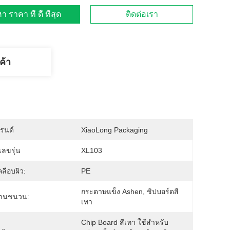
า ราคา ที่ ดี ที่สุด
ติดต่อเรา
ค้า
บรนด์
XiaoLong Packaging
ลขรุ่น
XL103
คลือบผิว:
PE
กระดาษแข็ง Ashen, ชิปบอร์ดสี
านชนวน:
เทา
Chip Board สีเทา ใช้สำหรับ