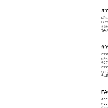
กา
ผลิต
เราพ
สูงส
ให้
กา
การบ
ผลิต
ที่ม
การ
เราน
พื้น
FA
คําถ
ตอบ:
คําถ