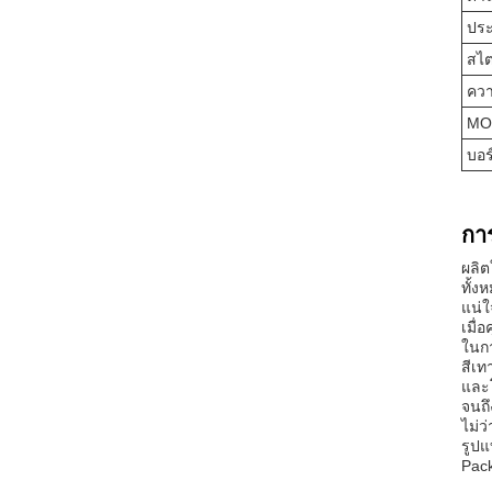
ประ
สไต
ควา
MO
บอร
กา
ผลิต
ทั้ง
แน่ใ
เมื่
ในกา
สีเท
และโ
จนถึ
ไม่ว
รูปแ
Pack