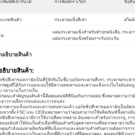
รพิมพ์ที่เข้ากันได้:
การพิมพ์กราเวียร์
ชื่อสิ
ระเภทสินค้า:
กระดาษแข็งสีเทา
สไตล์
แผ่นกระดาษแข็งสำหรับทำปกหนังสือ
, 
กระดาษ
้น:
แผ่นกระดาษแข็งพร้อมการรับประกัน
ําอธิบายสินค้า
อธิบายสินค้า:
ดชิปสีเทาของเรายังเป็นที่รู้จักกันในชื่อ บอร์ดกระดาษสีเทา, กระดาษกระด
าพสูงที่ได้รับการออกแบบให้มีความทนทานและความแข็งแรงในใจมันสมบูรณ์
ะเวลานานในการเก็บ.
ักษณะสําคัญของสินค้านี้คือคุณสมบัติที่ป้องกันการล่อล่อ ซึ่งหมายความว่า
ะยาวรวมถึงการขนส่งและการขนส่ง
ากความแข็งแกร่งและความทนทานแล้ว บอร์ดชิปสีเทาของเรายังเป็นมิตรต่อ
องจากทั้ง FSC และ CEนั่นหมายความว่าคุณสามารถใช้ผลิตภัณฑ์นี้อย่างมั่นใ
ดชิปสีเทาของเรามีการใช้งานที่หลากหลาย มันเหมาะสําหรับการบรรจุ, การผ
ของมันทําให้มันเป็นตัวเลือกที่นิยมสําหรับอุตสาหกรรมที่หลากหลายรวมถึง
่าคุณกําลังมองหาผลิตภัณฑ์ที่แข็งแกร่งและทนทานสําหรับความต้องการการบรร
ดชิปสีเทาของเราเป็นทางเลือกที่ดีการสร้างที่มีคุณภาพสูง, คุณสมบัติต้านการ