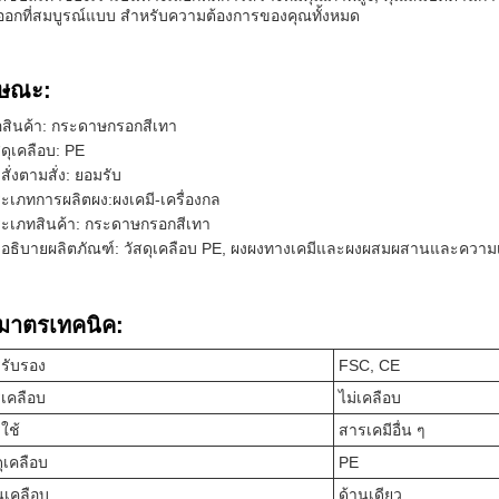
อกที่สมบูรณ์แบบ สําหรับความต้องการของคุณทั้งหมด
กษณะ:
่อสินค้า: กระดาษกรอกสีเทา
สดุเคลือบ: PE
าสั่งตามสั่ง: ยอมรับ
ะเภทการผลิตผง:ผงเคมี-เครื่องกล
ะเภทสินค้า: กระดาษกรอกสีเทา
าอธิบายผลิตภัณฑ์: วัสดุเคลือบ PE, ผงผงทางเคมีและผงผสมผสานและความเข
ิมาตรเทคนิค:
รับรอง
FSC, CE
เคลือบ
ไม่เคลือบ
ใช้
สารเคมีอื่น ๆ
ดุเคลือบ
PE
นเคลือบ
ด้านเดียว