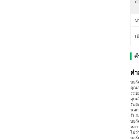
กา
ป
เน
ค
คํา
บอร์
คุณภ
ระย
คุณล
ระย
นอกจ
รับร
บอร์
หลาย
ไม่ว
บอร์