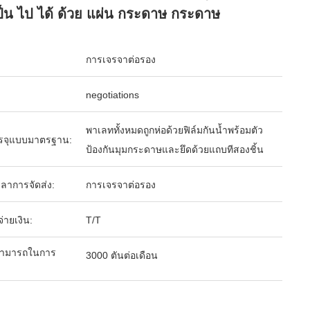
เป็น ไป ได้ ด้วย แผ่น กระดาษ กระดาษ
การเจรจาต่อรอง
negotiations
พาเลททั้งหมดถูกห่อด้วยฟิล์มกันน้ำพร้อมตัว
รจุแบบมาตรฐาน:
ป้องกันมุมกระดาษและยึดด้วยแถบทีสองชิ้น
ลาการจัดส่ง:
การเจรจาต่อรอง
จ่ายเงิน:
T/T
ามารถในการ
3000 ตันต่อเดือน