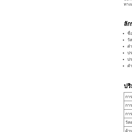
ทางอ
ลั
ชื
วั
คํ
ปร
ปร
คํ
ปร
การ
การ
การ
วัส
ด้า