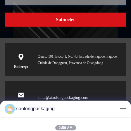
Submeter
Quarto 101, Bloco 1, No. 40, Estrada de Pagode, Pagode,
Cidade de Dongguan, Província de Guangdong
Endereço
Tina@xiaolongpackaging.com
E-mail
xiaolongpackaging
2:59 AM