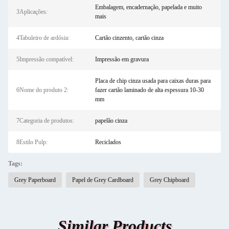
Embalagem, encadernação, papelada e muito
3Aplicações:
mais
4Tabuleiro de ardósia:
Cartão cinzento, cartão cinza
5Impressão compatível:
Impressão em gravura
Placa de chip cinza usada para caixas duras para
6Nome do produto 2:
fazer cartão laminado de alta espessura 10-30
mm
7Categoria de produtos:
papelão cinza
8Estilo Pulp:
Reciclados
Tags:
Grey Paperboard
Papel de Grey Cardboard
Grey Chipboard
Similar Products