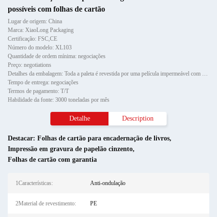
possíveis com folhas de cartão
Lugar de origem: China
Marca: XiaoLong Packaging
Certificação: FSC,CE
Número do modelo: XL103
Quantidade de ordem mínima: negociações
Preço: negotiations
Detalhes da embalagem: Toda a paleta é revestida por uma película impermeável com protetor de canto de papel e fixada por d
Tempo de entrega: negociações
Termos de pagamento: T/T
Habilidade da fonte: 3000 toneladas por mês
Detalhe
Description
Destacar:
Folhas de cartão para encadernação de livros
,
Impressão em gravura de papelão cinzento
,
Folhas de cartão com garantia
1Características:
Anti-ondulação
2Material de revestimento:
PE