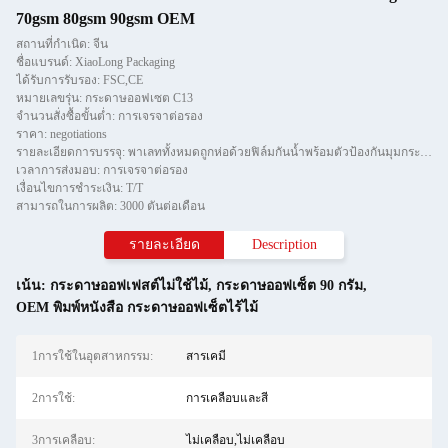
70gsm 80gsm 90gsm OEM
สถานที่กำเนิด: จีน
ชื่อแบรนด์: XiaoLong Packaging
ได้รับการรับรอง: FSC,CE
หมายเลขรุ่น: กระดาษออฟเซต C13
จำนวนสั่งซื้อขั้นต่ำ: การเจรจาต่อรอง
ราคา: negotiations
รายละเอียดการบรรจุ: พาเลททั้งหมดถูกห่อด้วยฟิล์มกันน้ำพร้อมตัวป้องกันมุมกระดาษและยึดด้วยแถบทีสองชิ้น
เวลาการส่งมอบ: การเจรจาต่อรอง
เงื่อนไขการชำระเงิน: T/T
สามารถในการผลิต: 3000 ตันต่อเดือน
รายละเอียด
Description
เน้น:
กระดาษออฟเฟสต์ไม่ใช้ไม้
,
กระดาษออฟเซ็ต 90 กรัม
,
OEM พิมพ์หนังสือ กระดาษออฟเซ็ตไร้ไม้
1การใช้ในอุตสาหกรรม:
สารเคมี
2การใช้:
การเคลือบและสี
3การเคลือบ:
ไม่เคลือบ,ไม่เคลือบ