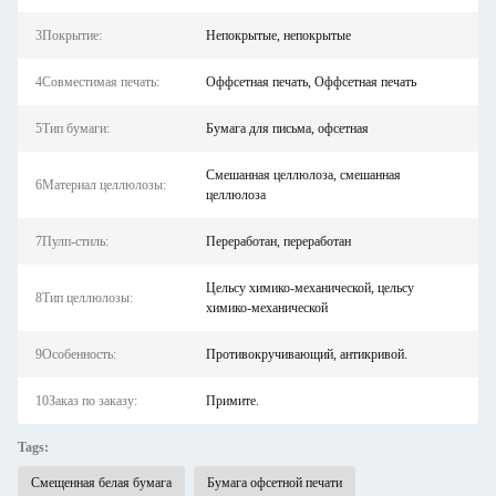
3Покрытие:
Непокрытые, непокрытые
4Совместимая печать:
Оффсетная печать, Оффсетная печать
5Тип бумаги:
Бумага для письма, офсетная
Смешанная целлюлоза, смешанная
6Материал целлюлозы:
целлюлоза
7Пулп-стиль:
Переработан, переработан
Цельсу химико-механической, цельсу
8Тип целлюлозы:
химико-механической
9Особенность:
Противокручивающий, антикривой.
10Заказ по заказу:
Примите.
Tags:
Смещенная белая бумага
Бумага офсетной печати