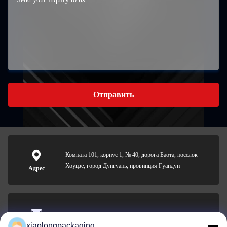
Отправить
Комната 101, корпус 1, № 40, дорога Баота, поселок
Хоуцзе, город Дунгуань, провинция Гуандун
Адрес
Tina@xiaolongpackaging.com
xiaolongpackaging
Электронная