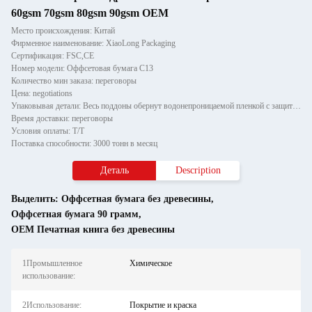
60gsm 70gsm 80gsm 90gsm OEM
Место происхождения: Китай
Фирменное наименование: XiaoLong Packaging
Сертификация: FSC,CE
Номер модели: Оффсетовая бумага C13
Количество мин заказа: переговоры
Цена: negotiations
Упаковывая детали: Весь поддоны обернут водонепроницаемой пленкой с защитой из бумажного угла и закреплен двумя полоска
Время доставки: переговоры
Условия оплаты: T/T
Поставка способности: 3000 тонн в месяц
Деталь
Description
Выделить:
Оффсетная бумага без древесины
,
Оффсетная бумага 90 грамм
,
OEM Печатная книга без древесины
1Промышленное
Химическое
использование:
2Использование:
Покрытие и краска