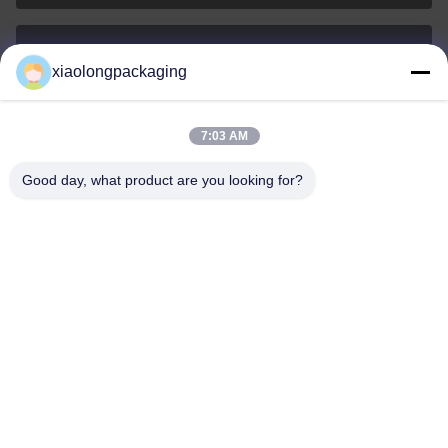
xiaolongpackaging
Tina@xiaolongpackaging.com
อีเมล
7:03 AM
Good day, what product are you looking for?
0086-15322891631
โทรศัพท์
Dongguan Xiaolong Packaging Industry Co.,
Ltd.