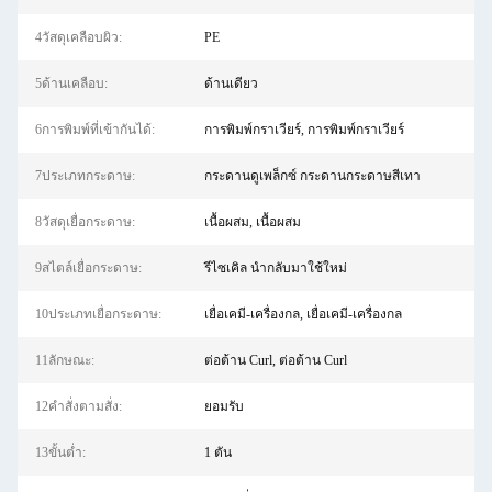
4วัสดุเคลือบผิว:
PE
5ด้านเคลือบ:
ด้านเดียว
6การพิมพ์ที่เข้ากันได้:
การพิมพ์กราเวียร์, การพิมพ์กราเวียร์
7ประเภทกระดาษ:
กระดานดูเพล็กซ์ กระดานกระดาษสีเทา
8วัสดุเยื่อกระดาษ:
เนื้อผสม, เนื้อผสม
9สไตล์เยื่อกระดาษ:
รีไซเคิล นำกลับมาใช้ใหม่
10ประเภทเยื่อกระดาษ:
เยื่อเคมี-เครื่องกล, เยื่อเคมี-เครื่องกล
11ลักษณะ:
ต่อต้าน Curl, ต่อต้าน Curl
12คําสั่งตามสั่ง:
ยอมรับ
13ขั้นต่ำ:
1 ตัน