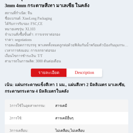
3mm 4mm กระดาษสีเทา มาเลเซีย ในคลัง
สถานที่กำเนิด: จีน
ชื่อแบรนด์: XiaoLong Packaging
ได้รับการรับรอง: FSC,CE
หมายเลขรุ่น: XL103
จำนวนสั่งซื้อขั้นต่ำ: การเจรจาต่อรอง
ราคา: negotiations
รายละเอียดการบรรจุ: พาเลททั้งหมดถูกห่อด้วยฟิล์มกันน้ำพร้อมตัวป้องกันมุมกระดาษและยึดด้วยแถบทีสองชิ้น
เวลาการส่งมอบ: การเจรจาต่อรอง
เงื่อนไขการชำระเงิน: T/T
สามารถในการผลิต: 3000 ตันต่อเดือน
รายละเอียด
Description
เน้น:
แผ่นกระดาษแข็งสีเทา 1 มม.
,
แผ่นสีเทา 2 มิลลิเมตร มาเลเซีย
,
กระดาษกระดาษ 4 มิลลิเมตรในคลัง
1การใช้ในอุตสาหกรรม:
สารเคมี
2การใช้:
สารเคมีอื่นๆ
3การเคลือบ:
ไม่เคลือบ,ไม่เคลือบ