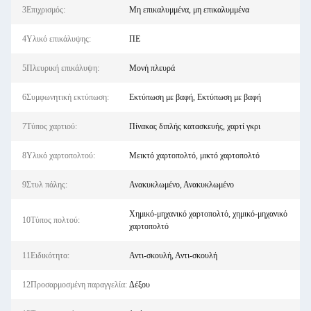
3Επιχρισμός:
Μη επικαλυμμένα, μη επικαλυμμένα
4Υλικό επικάλυψης:
ΠΕ
5Πλευρική επικάλυψη:
Μονή πλευρά
6Συμφωνητική εκτύπωση:
Εκτύπωση με βαφή, Εκτύπωση με βαφή
7Τύπος χαρτιού:
Πίνακας διπλής κατασκευής, χαρτί γκρι
8Υλικό χαρτοπολτού:
Μεικτό χαρτοπολτό, μικτό χαρτοπολτό
9Στυλ πάλης:
Ανακυκλωμένο, Ανακυκλωμένο
Χημικό-μηχανικό χαρτοπολτό, χημικό-μηχανικό
10Τύπος πολτού:
χαρτοπολτό
11Ειδικότητα:
Αντι-σκουλή, Αντι-σκουλή
12Προσαρμοσμένη παραγγελία:
Δέξου