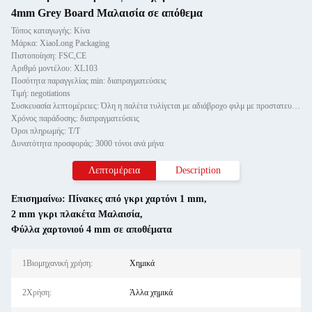
4mm Grey Board Μαλαισία σε απόθεμα
Τόπος καταγωγής: Κίνα
Μάρκα: XiaoLong Packaging
Πιστοποίηση: FSC,CE
Αριθμό μοντέλου: XL103
Ποσότητα παραγγελίας min: διαπραγματεύσεις
Τιμή: negotiations
Συσκευασία λεπτομέρειες: Όλη η παλέτα τυλίγεται με αδιάβροχο φιλμ με προστατευτικό χαρτί και στερεώνεται με δύο τεμαχίδια καλ
Χρόνος παράδοσης: διαπραγματεύσεις
Όροι πληρωμής: Τ/Τ
Δυνατότητα προσφοράς: 3000 τόνοι ανά μήνα
Λεπτομέρεια
Description
Επισημαίνω:
Πίνακες από γκρι χαρτόνι 1 mm
,
2 mm γκρι πλακέτα Μαλαισία
,
Φύλλα χαρτονιού 4 mm σε αποθέματα
1Βιομηχανική χρήση:
Χημικά
2Χρήση:
Άλλα χημικά