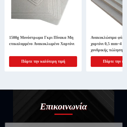
1500g Μονόστρωμα Γκρι Πίνακα Μη
Ανακυκλώσιμα φύλλα
επικαλυμμένο Ανακυκλωμένο Χαρτόνι
χαρτόνι 0,5 mm~4 m
χονδρικής πώλησης
Πάρτε την καλύτερη τιμή
Πάρτε την κα
Επικοινωνία