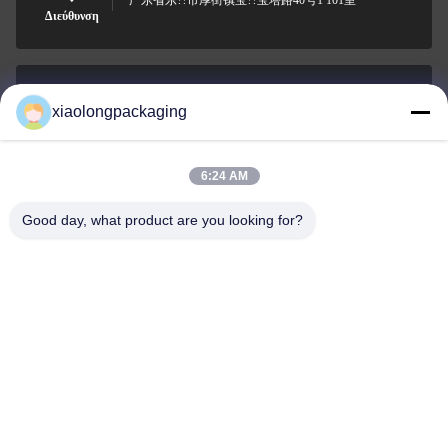
广东省东??市厚街镇宝??宝塔路40号1 ̇101室
Διεύθυνση
xiaolongpackaging
Tina@xiaolongpackaging.com
Ηλεκτρονικό
6:24 AM
Good day, what product are you looking for?
0086-15322891631
Τηλεφώνημα
Dongguan Xiaolong Packaging Industry Co.,
Ltd.