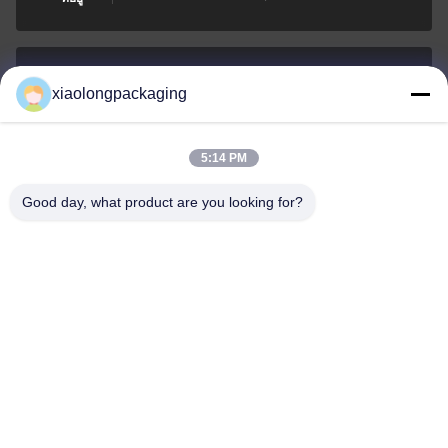
xiaolongpackaging
Tina@xiaolongpackaging.com
อีเมล
5:14 PM
Good day, what product are you looking for?
0086-15322891631
โทรศัพท์
Dongguan Xiaolong Packaging Industry Co.,
Ltd.