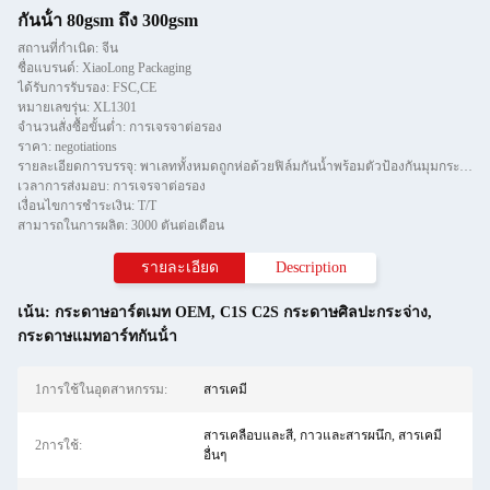
กันน้ํา 80gsm ถึง 300gsm
สถานที่กำเนิด: จีน
ชื่อแบรนด์: XiaoLong Packaging
ได้รับการรับรอง: FSC,CE
หมายเลขรุ่น: XL1301
จำนวนสั่งซื้อขั้นต่ำ: การเจรจาต่อรอง
ราคา: negotiations
รายละเอียดการบรรจุ: พาเลททั้งหมดถูกห่อด้วยฟิล์มกันน้ำพร้อมตัวป้องกันมุมกระดาษและยึดด้วยแถบทีสองชิ้น
เวลาการส่งมอบ: การเจรจาต่อรอง
เงื่อนไขการชำระเงิน: T/T
สามารถในการผลิต: 3000 ตันต่อเดือน
รายละเอียด
Description
เน้น:
กระดาษอาร์ตเมท OEM
,
C1S C2S กระดาษศิลปะกระจ่าง
,
กระดาษแมทอาร์ทกันน้ํา
1การใช้ในอุตสาหกรรม:
สารเคมี
สารเคลือบและสี, กาวและสารผนึก, สารเคมี
2การใช้:
อื่นๆ