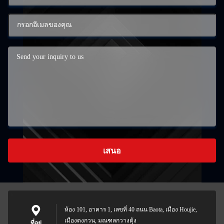
เสนอ
ห้อง 101, อาคาร 1, เลขที่ 40 ถนน Baota, เมือง Houjie,
เมืองตงกวน, มณฑลกวางตุ้ง
ที่อยู่