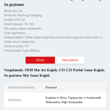
Su geçirmez
Menşe yeri: Çin
Marka adı: XiaoLong Packaging
Sertifika: FSC,CE
Model numarası: XL1301
Min sipariş miktarı: müzakereler
Fiyat: negotiations
Ambalaj bilgileri: Paletin tamamı Kağıt Köşe koruyuculu su geçirmez filmle sarılır ve iki parça çelik şeritle sabitleni
Teslim süresi: müzakereler
Ödeme koşulları: T/T
Yetenek temini: Ayda 3000 ton
Detay
Description
Vurgulamak:
OEM Mat Art Kağıdı
,
C1S C2S Parlak Sanat Kağıdı
,
Su geçirmez Mat Sanat Kağıdı
1Endüstriyel Kullanım:
Kimyasal
Kaplama ve Boya, Yapıştırıcılar ve Sızdırmazlık
2Kullanımı:
Malzemeleri, Diğer Kimyasallar