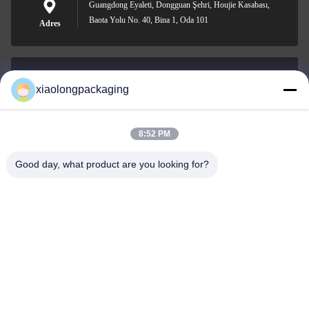
Guangdong Eyaleti, Dongguan Şehri, Houjie Kasabası,
Baota Yolu No. 40, Bina 1, Oda 101
Adres
xiaolongpackaging
Tina@xiaolongpackaging.com
E-posta
8:52 PM
Good day, what product are you looking for?
0086-15322891631
Telefon.
Dongguan Xiaolong Packaging Industry Co.,
Ltd.