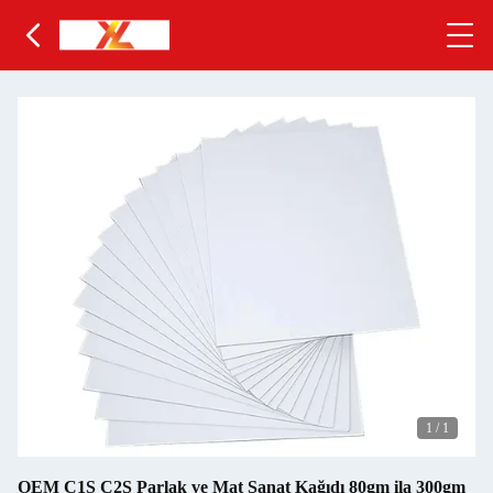
1
/
1
OEM C1S C2S Parlak ve Mat Sanat Kağıdı 80gm ila 300gm