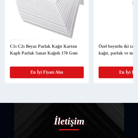
C1s C2s Beyaz Parlak Kağıt Karton
Özel boyutlu iki tara
Kaplı Parlak Sanat Kağıdı 170 Gsm
kağıt, parlak ve mat 
En İyi Fiyatı Alın
En İyi Fiy
İletişim