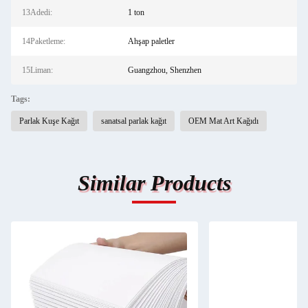
13Adedi:
1 ton
14Paketleme:
Ahşap paletler
15Liman:
Guangzhou, Shenzhen
Tags:
Parlak Kuşe Kağıt
sanatsal parlak kağıt
OEM Mat Art Kağıdı
Similar Products