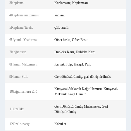
3Kaplama:
Kaplamasız, Kaplamasız
4Kaplama malzemesi:
kaolinit
5Kaplama Tarafı:
Çift taraflı
6Uyumlu Yazdırma:
Ofset baskı, Ofset Baskı
7Kağıt türü:
Dubleks Kartı, Dubleks Kartı
8Hamur Malzemesi:
Karışık Pulp, Karışık Pulp
9Hamur Stili:
Geri dönüştürülmüş, geri dönüştürülmüş
Kimyasal-Mekanik Kağıt Hamuru, Kimyasal-
10kağıt hamuru türü:
Mekanik Kağıt Hamuru
Geri Dönüştürülmüş Malzemeler, Geri
11Özellik:
Dönüştürülmüş
12Özel sipariş:
Kabul et.