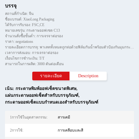
บรรจุ
สถานที่กำเนิด: จีน
ชื่อแบรนด์: XiaoLong Packaging
ได้รับการรับรอง: FSC,CE
หมายเลขรุ่น: กระดาษออฟเซต C13
จำนวนสั่งซื้อขั้นต่ำ: การเจรจาต่อรอง
ราคา: negotiations
รายละเอียดการบรรจุ: พาเลททั้งหมดถูกห่อด้วยฟิล์มกันน้ำพร้อมตัวป้องกันมุมกระดาษและยึดด้วยแถบทีสองชิ้น
เวลาการส่งมอบ: การเจรจาต่อรอง
เงื่อนไขการชำระเงิน: T/T
สามารถในการผลิต: 3000 ตันต่อเดือน
รายละเอียด
Description
เน้น:
กระดาษพิมพ์ออฟเซ็ตขนาดพิเศษ
,
แผ่นกระดาษออฟเซ็ตสำหรับบรรจุภัณฑ์
,
กระดาษออฟเซ็ตแบบกำหนดเองสำหรับบรรจุภัณฑ์
1การใช้ในอุตสาหกรรม:
สารเคมี
2การใช้:
การเคลือบและสี