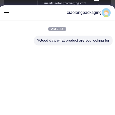
Tina@xiaolongpackaging.com
البريد
الإلكتروني
xiaolongpackaging
2:33 AM
0086-15322891631
الهاتف
Good day, what product are you looking for?
Dongguan Xiaolong Packaging Industry Co.,
Ltd.