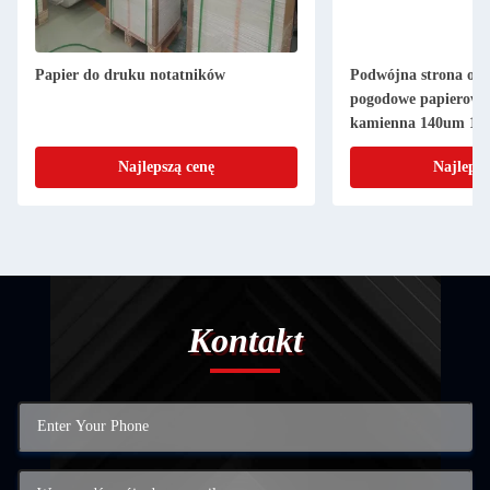
Papier do druku notatników
Podwójna strona od
pogodowe papierowa 
kamienna 140um 16
do książek
Najlepszą cenę
Najlepsz
Kontakt