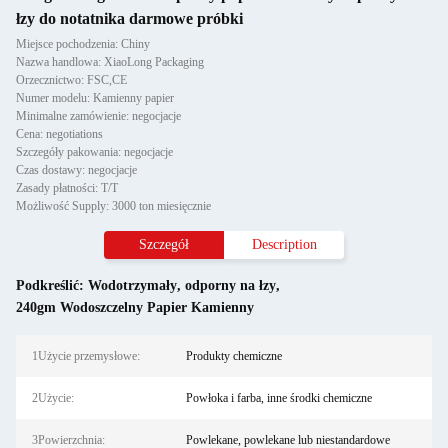
łzy do notatnika darmowe próbki
Miejsce pochodzenia: Chiny
Nazwa handlowa: XiaoLong Packaging
Orzecznictwo: FSC,CE
Numer modelu: Kamienny papier
Minimalne zamówienie: negocjacje
Cena: negotiations
Szczegóły pakowania: negocjacje
Czas dostawy: negocjacje
Zasady płatności: T/T
Możliwość Supply: 3000 ton miesięcznie
Szczegół
Description
Podkreślić:
Wodotrzymały
,
odporny na łzy
,
240gm Wodoszczelny Papier Kamienny
1Użycie przemysłowe:
Produkty chemiczne
2Użycie:
Powłoka i farba, inne środki chemiczne
3Powierzchnia:
Powlekane, powlekane lub niestandardowe