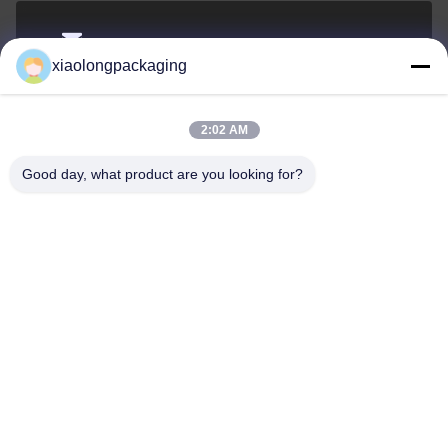
Tina@xiaolongpackaging.com
xiaolongpackaging
Wiadomość
elektroniczna
2:02 AM
Good day, what product are you looking for?
0086-15322891631
Telefon
Dongguan Xiaolong Packaging Industry Co.,
Ltd.