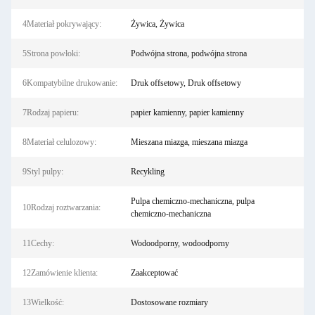
4Materiał pokrywający:
Żywica, Żywica
5Strona powłoki:
Podwójna strona, podwójna strona
6Kompatybilne drukowanie:
Druk offsetowy, Druk offsetowy
7Rodzaj papieru:
papier kamienny, papier kamienny
8Materiał celulozowy:
Mieszana miazga, mieszana miazga
9Styl pulpy:
Recykling
Pulpa chemiczno-mechaniczna, pulpa
10Rodzaj roztwarzania:
chemiczno-mechaniczna
11Cechy:
Wodoodporny, wodoodporny
12Zamówienie klienta:
Zaakceptować
13Wielkość:
Dostosowane rozmiary