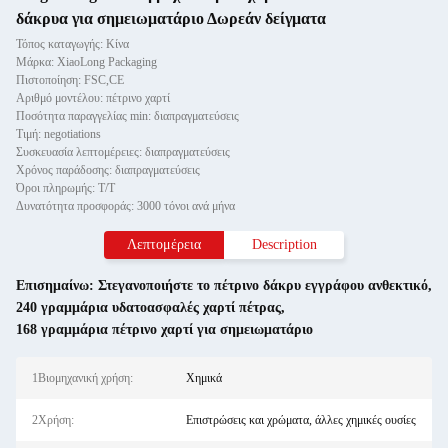
δάκρυα για σημειωματάριο Δωρεάν δείγματα
Τόπος καταγωγής: Κίνα
Μάρκα: XiaoLong Packaging
Πιστοποίηση: FSC,CE
Αριθμό μοντέλου: πέτρινο χαρτί
Ποσότητα παραγγελίας min: διαπραγματεύσεις
Τιμή: negotiations
Συσκευασία λεπτομέρειες: διαπραγματεύσεις
Χρόνος παράδοσης: διαπραγματεύσεις
Όροι πληρωμής: Τ/Τ
Δυνατότητα προσφοράς: 3000 τόνοι ανά μήνα
Λεπτομέρεια
Description
Επισημαίνω:
Στεγανοποιήστε το πέτρινο δάκρυ εγγράφου ανθεκτικό
,
240 γραμμάρια υδατοασφαλές χαρτί πέτρας
,
168 γραμμάρια πέτρινο χαρτί για σημειωματάριο
1Βιομηχανική χρήση:
Χημικά
2Χρήση:
Επιστρώσεις και χρώματα, άλλες χημικές ουσίες