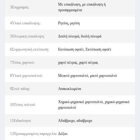
Με επικάλυψη, με επικάλυψη ή
3Επιχρισμός:
προσαρμοσμένα
4Υλικό επικάλυψης:
Ρητίνη, ρητίνη
5Πλευρική επικάλυψη:
Διπλή πλευρά, διπλή πλευρά
6Συμφωνητική εκτύπωση:
Εκτύπωση οφσέτ, Εκτύπωση οφσέτ
7Τύπος χαρτιού:
χαρτί πέτρας, χαρτί πέτρας
8Υλικό χαρτοπολτού:
Μεικτό χαρτοπολτό, μικτό χαρτοπολτό
9Στυλ πάλης:
Ανακυκλωμένα
Χημικό-μηχανικό χαρτοπολτό, χημικό-μηχανικό
10Τύπος πολτού:
χαρτοπολτό
11Ειδικότητα:
Αδιάβροχο, αδιάβροχο
12Προσαρμοσμένη παραγγελία:
Δέξου