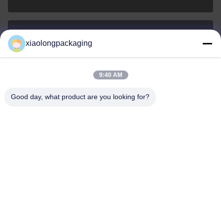
xiaolongpackaging
Tina@xiaolongpackaging.com
Ηλεκτρονικό
9:40 AM
Good day, what product are you looking for?
0086-15322891631
Τηλεφώνημα
Dongguan Xiaolong Packaging Industry Co.,
Ltd.