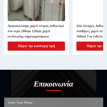
Ανακυκλώσιμο χαρτί πέτρας ανθεκτικό
Δύο πλευρές Ανθεκτι
στο νερό 100um 120um χαρτί
συνθήκες χαρτί πέτρ
εκτύπωσης σημειωματάριων
160um Για ένθετα βι
Πάρτε την καλύτερη τιμή
Πάρτε την κα
Επικοινωνία