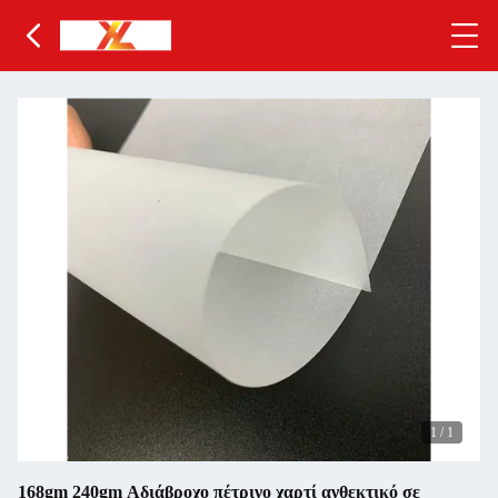
1
/
1
168gm 240gm Αδιάβροχο πέτρινο χαρτί ανθεκτικό σε