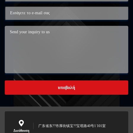
υποβολή
广东省东??市厚街镇宝??宝塔路40号1 ̇101室
Διεύθυνση