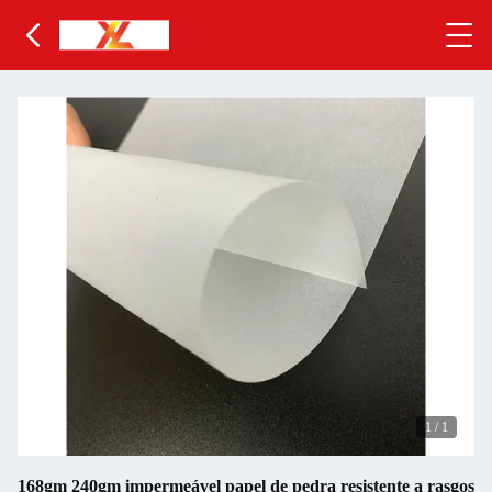
1
/
1
168gm 240gm impermeável papel de pedra resistente a rasgos