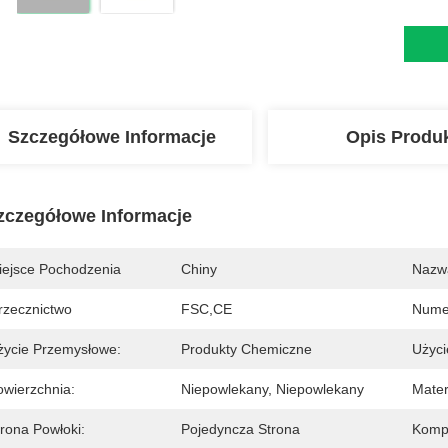
Szczegółowe Informacje
Opis Produ
zczegółowe Informacje
iejsce Pochodzenia
Chiny
Nazw
rzecznictwo
FSC,CE
Nume
życie Przemysłowe:
Produkty Chemiczne
Użyci
owierzchnia:
Niepowlekany, Niepowlekany
Mater
trona Powłoki:
Pojedyncza Strona
Kompa