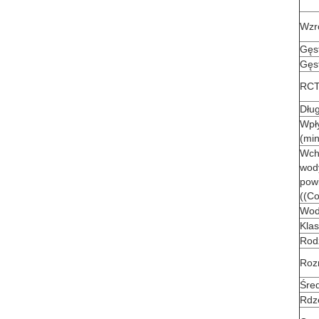
Wzr
Gęs
Gęst
RCT 
Dłu
Wpł
(min
Wch
wod
pow
((C
Wod
Kla
Rod
Roz
Śred
Rdz