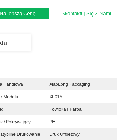
Najlepszą Cenę
Skontaktuj Się Z Nami
ktu
a Handlowa
XiaoLong Packaging
r Modelu
XL015
e:
Powłoka I Farba
iał Pokrywający:
PE
tybilne Drukowanie:
Druk Offsetowy