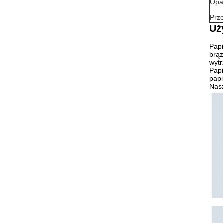
Opa
Prz
Uż
Papi
brąz
wytr
Papi
papi
Nasz