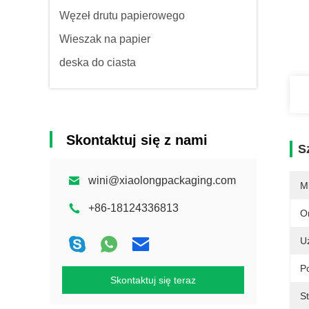
Węzeł drutu papierowego
Wieszak na papier
deska do ciasta
Skontaktuj się z nami
S
wini@xiaolongpackaging.com
M
+86-18124336813
O
U
P
Skontaktuj się teraz
S