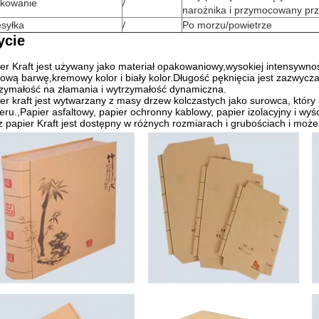
kowanie
/
narożnika i przymocowany prz
esyłka
/
Po morzu/powietrze
ycie
er Kraft jest używany jako materiał opakowaniowy,wysokiej intensywnoś
ową barwę,kremowy kolor i biały kolor.Długość pęknięcia jest zazwyc
zymałość na złamania i wytrzymałość dynamiczna.
er kraft jest wytwarzany z masy drzew kolczastych jako surowca, który 
eru.,Papier asfaltowy, papier ochronny kablowy, papier izolacyjny i wy
 papier Kraft jest dostępny w różnych rozmiarach i grubościach i mo