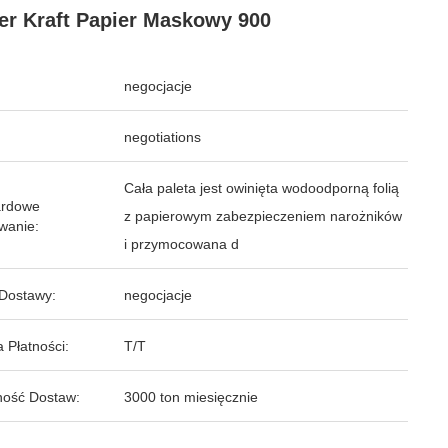
er Kraft Papier Maskowy 900
negocjacje
negotiations
Cała paleta jest owinięta wodoodporną folią
ardowe
z papierowym zabezpieczeniem narożników
wanie:
i przymocowana d
Dostawy:
negocjacje
 Płatności:
T/T
ość Dostaw:
3000 ton miesięcznie