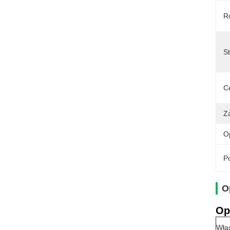
R
St
C
Z
O
Po
O
Op
Właś