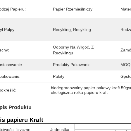
odzaj Papieru:
Papier Rzemieślniczy
Mater
yl Pulpy:
Recykling, Recykling
Rodza
Odporny Na Wilgoć, Z 
echy:
Zamów
Recyklingu
astosowanie:
Produkty Pakowanie
MOQ
pakowanie:
Palety
Gęsto
biodegradowalny papier pakowy kraft 50g
dkreślić:
ekologiczna rolka papieru kraft
pis Produktu
is papieru Kraft
ciwości fizyczne
Jednostka