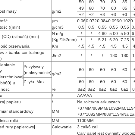
50
60
70
80
85
49
60
70
80
85
ost masy
g/m2
±2
±2
±3
±3
±3
tość
μm
0.06
0.072
0.084
0.096
0.102
0.
ość ((min)
g/cm3
0.5
0.5
0.55
0.55
0.55
0
N.m/g
/
/
4.80
5.00
5.50
6
(CD) (silność) (min)
(Kgf/152mm)
/
/
5.21
6.20
7.25
8
gość przerwania
Km
4.5
4.5
4.5
4.5
4.5
4
yw z banku centralnego
J/m2
/
/
/
180
180
1
)
łanianie
Pozytywny
60
60
60
60
60
y
(maksymalnie)
g/m2
ierzchniowej
Z tyłu. Max.
60
60
60
60
60
obb60) ≤
ność
%
8±2
8±2
8±2
8±2
8±2
8
sa
/
AA/AAA
zaj papieru
/
Na rolce/na arkuszach
787MM/889MM/1092MM/1194
miar standardowy
MM
787*1092MM/889*1194/Na za
nica rolki
MM
1100MM
eń rury papierowej
Calowanie
3 cali/6 cali
Cały palet jest owinięty wodo