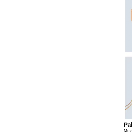
Pa
Możn