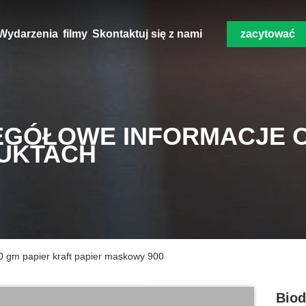
Wydarzenia
filmy
Skontaktuj się z nami
zacytować
EGÓŁOWE INFORMACJE 
UKTACH
50 gm papier kraft papier maskowy 900
Biod