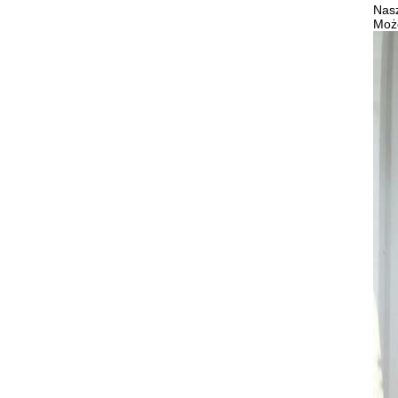
Nas
Może