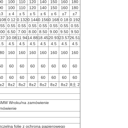
90
100
110
120
140
150
160
180
90
100
110
120
140
150
160
180
±3
± 4
± 5
± 5
± 6
± 6
±7
±7
108
0.12
0.132
0.144
0.156
0.168
0.18
0.192
.55
0.55
0.55
0.55
0.55
0.55
0.55
0.55
.00
6.50
7.00
8.00
8.50
9.00
9.50
9.50
.37
10.08
11.94
14.88
18.45
20.93
23.57
26.51
.5
4.5
4.5
4.5
4.5
4.5
4.5
4.5
80
160
160
160
160
160
160
160
60
60
60
60
60
60
60
60
60
60
60
60
60
60
60
60
±2
8±2
8±2
8±2
8±2
8±2
8±2
8土 2
MM Wroku/na zamówienie
mówienie
szczelną folie z ochroną papierowego