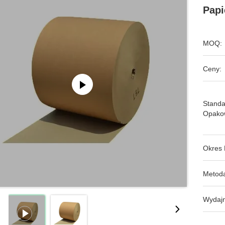
Papi
MOQ:
Ceny:
Stand
Opako
Okres 
Metoda
Wydajn