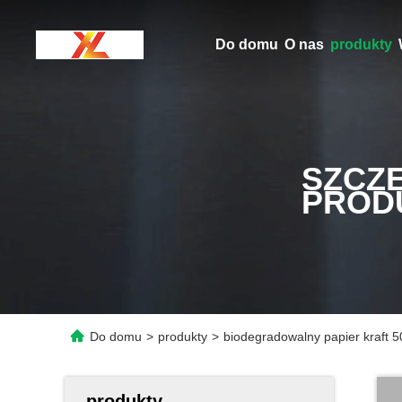
Do domu
O nas
produkty
SZCZ
PROD
Do domu
>
produkty
>
biodegradowalny papier kraft 
produkty