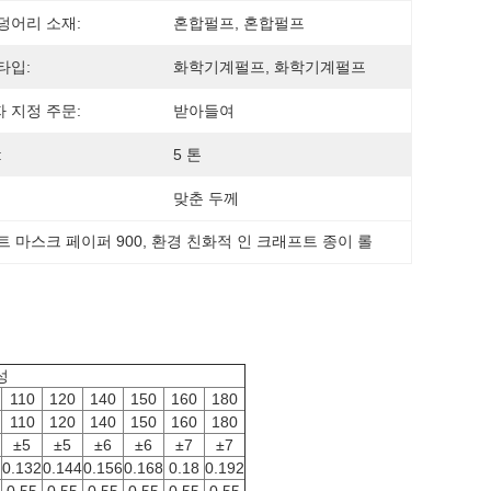
덩어리 소재:
혼합펄프, 혼합펄프
타입:
화학기계펄프, 화학기계펄프
 지정 주문:
받아들여
:
5 톤
맞춘 두께
 마스크 페이퍼 900
, 
환경 친화적 인 크래프트 종이 롤
성
110
120
140
150
160
180
110
120
140
150
160
180
±5
±5
±6
±6
±7
±7
0.132
0.144
0.156
0.168
0.18
0.192