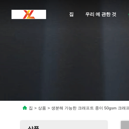
집
우리 에 관한 것
집
>
상품
>
생분해 가능한 크래프트 종이 50gsm 크래프
상품