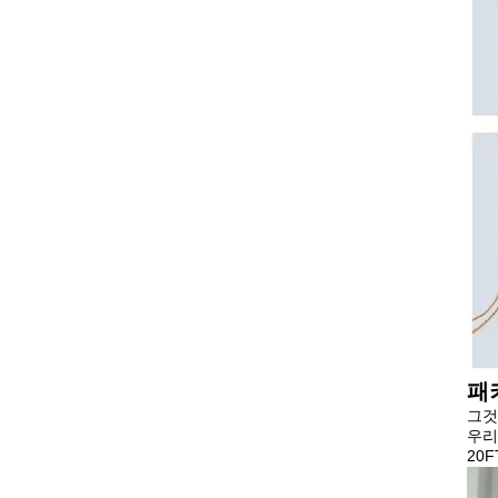
패
그것
우리
20