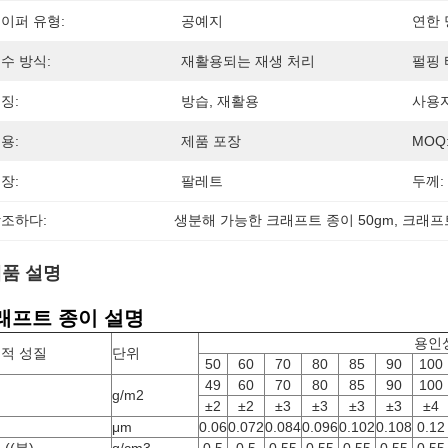
이퍼 유형:
공예지
연한 
수 방식:
재활용되는 재생 처리
펄핑 
징:
방습, 재활용
사용자
용:
제품 포장
MOQ
장:
팔레트
두께:
조하다:
생분해 가능한 크래프트 종이 50gm
, 
크래프트
품 설명
래프트 종이 설명
용인
적 성질
단위
50
60
70
80
85
90
100
49
60
70
80
85
90
100
기
g/m2
±2
±2
±3
±3
±3
±3
±4
께
μm
0.06
0.072
0.084
0.096
0.102
0.108
0.12