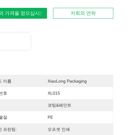
의 가격을 얻으십시오
저희와 연락
드 이름
XiaoLong Packaging
번호
XL015
코팅&페인트
물질:
PE
 프린팅:
오프셋 인쇄