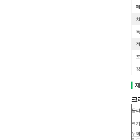
페
치
특
적
포
강
제
크
물리
크
두