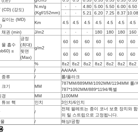
((분)
g/cm3
0.5
0.5
0.55
0.55
0.55
0.55
0.55
N.m/g
∙
∙
4.80
5.00
5.50
6.00
6.50
 (CD) (강도)
(Kgf/152mm)
∙
∙
5.21
6.20
7.25
8.37
10.0
 길이는 (MD)
Km
4.5
4.5
4.5
4.5
4.5
4.5
4.5
)
채권 (min)
J/m2
∙
∙
∙
180
180
180
160
긍정
60
60
60
60
60
60
60
 물 흡수
(최대)
g/m2
bb60) ≤
뒷면
60
60
60
60
60
60
60
(Max)
분
%
8±2
8±2
8±2
8±2
8±2
8±2
8±2
급
/
AA/AAA
 종류
/
롤/플라크
787MM/889MM/1092MM/1194MM 롤
 크기
MM
787*1092MM/889*1194/특별
직경
MM
1100MM
 튜브 핵
인치
3인치/6인치
전체 팔레트는 종이 코너 보호 장치와 함
장
/
의 틸 스트립으로 고정됩니다.
송물
/
해상/공항
용