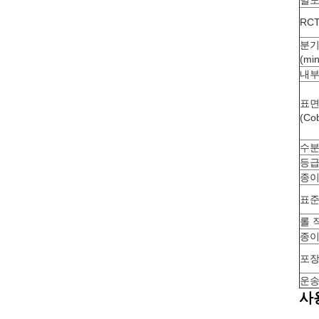
밀도 
RCT
분기
(min
내부 
표면
(Co
수
등
종이
표준
롤 
종이
포
운
사