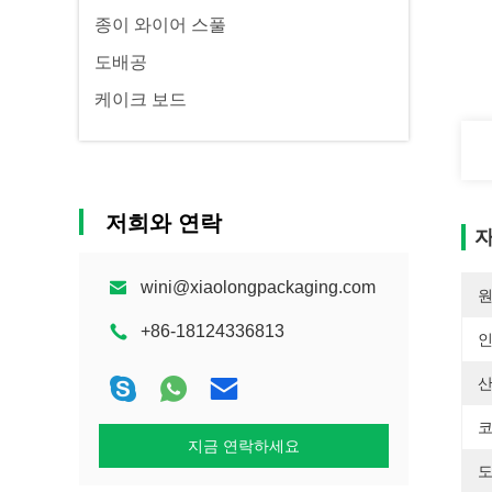
종이 와이어 스풀
도배공
케이크 보드
저희와 연락
자
wini@xiaolongpackaging.com
원
+86-18124336813
산
코
지금 연락하세요
도