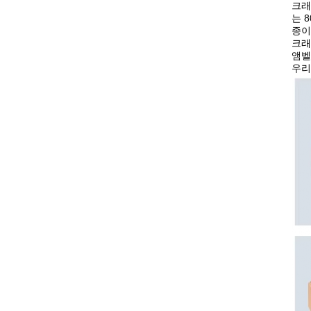
크래
는 
종이
크래
앰벨
우리