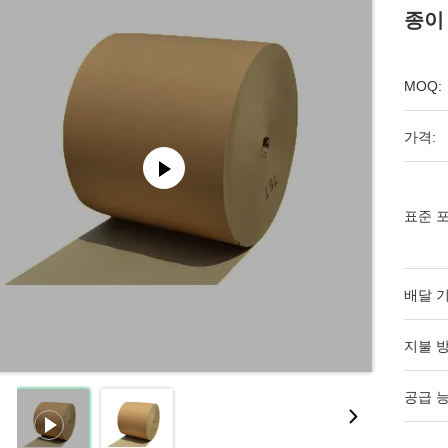
종이
MOQ:
가격:
표준 포
배달 기
지불 방
공급 능