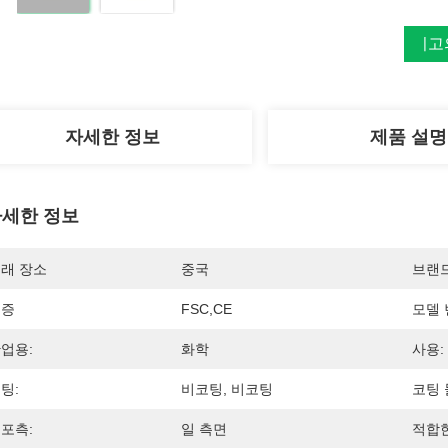
최고
자세한 정보
제품 설명
세한 정보
래 장소
중국
브랜
인증
FSC,CE
모델 
업용:
화학
사용:
팅:
비코팅, 비코팅
코팅 
포측:
일 측면
적합한