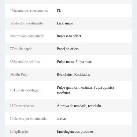
4Material de revestimento:
PE
5Lado do revestimento:
Lado único
6Impressão compatível:
Impressão offset
7Tipo de papel:
Papel do ofício
8Material de celulose:
Pulpa mista, Pulpa mista
9Estilo Pulp:
Reciclados, Reciclados
Pulpa química-mecânica, Pulpa química-
10Tipo de destilação:
mecânica
11Características:
À prova de umidade, reciclado
12Ordem por encomenda:
aceitar
13Aplicação:
Embalagem dos produtos