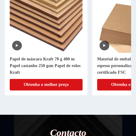
Papel de máscara Kraft 70 g 400 m
Material de embalag
Papel castanho 250 gsm Papel de rolos
espesso personalizado
Kraft
certificado FSC
Obtenha o melhor preço
Obtenha o me
Contacto