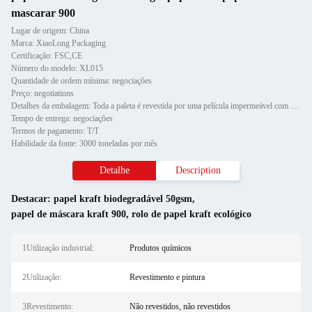
mascarar 900
Lugar de origem: China
Marca: XiaoLong Packaging
Certificação: FSC,CE
Número do modelo: XL015
Quantidade de ordem mínima: negociações
Preço: negotiations
Detalhes da embalagem: Toda a paleta é revestida por uma película impermeável com protetor de canto de papel e fixada por d
Tempo de entrega: negociações
Termos de pagamento: T/T
Habilidade da fonte: 3000 toneladas por mês
Detalhe
Description
Destacar:
papel kraft biodegradável 50gsm
,
papel de máscara kraft 900
,
rolo de papel kraft ecológico
1Utilização industrial:
Produtos químicos
2Utilização:
Revestimento e pintura
3Revestimento:
Não revestidos, não revestidos