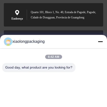
Quarto 101, Bloco 1, No. 40, Estrada de Pagode, Pagode,
Cidade de Dongguan, Província de Guangdong
Endereço
xiaolongpackaging
Tina@xiaolongpackaging.com
E-mail
6:42 AM
Good day, what product are you looking for?
0086-15322891631
Telefone
Dongguan Xiaolong Packaging Industry Co.,