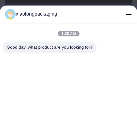
xiaolongpackaging
Tina@xiaolongpackaging.com
E-mail
1:38 AM
Good day, what product are you looking for?
0086-15322891631
Telepon
Dongguan Xiaolong Packaging Industry Co.,
Ltd.