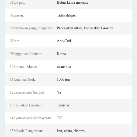
5Tipe pulp:
Bubur kimia-mekanis
6Lapisan:
Tidak dilapisi
7Pencetakan yang kompatibel:
Pencetakan offset, Pencetakan Gravure
8Fitur:
Anti-Curl
9Penggunaan Industri:
Kimia
10Pesanan Khusus:
menerima
11Kuantitas Stok:
1000 ton
12Ketersediaan Sampel:
Ya
13Sesuaikan Layanan:
Tersedia
14Syarat-syarat pembayaran:
T/T
15Metode Pengiriman:
laut, udara, ekspres