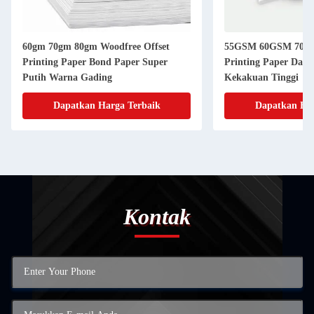
60gm 70gm 80gm Woodfree Offset
55GSM 60GSM 70X1
Printing Paper Bond Paper Super
Printing Paper Dala
Putih Warna Gading
Kekakuan Tinggi
Dapatkan Harga Terbaik
Dapatkan Har
Kontak