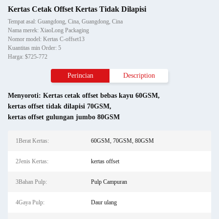
Kertas Cetak Offset Kertas Tidak Dilapisi
Tempat asal: Guangdong, Cina, Guangdong, Cina
Nama merek: XiaoLong Packaging
Nomor model: Kertas C-offset13
Kuantitas min Order: 5
Harga: $725-772
Perincian
Description
Menyoroti:
Kertas cetak offset bebas kayu 60GSM
,
kertas offset tidak dilapisi 70GSM
,
kertas offset gulungan jumbo 80GSM
1Berat Kertas:
60GSM, 70GSM, 80GSM
2Jenis Kertas:
kertas offset
3Bahan Pulp:
Pulp Campuran
4Gaya Pulp:
Daur ulang