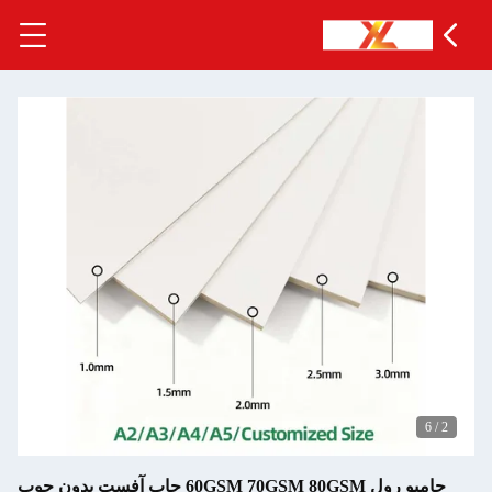
6
/
2
جامبو رول 60GSM 70GSM 80GSM چاپ آفست بدون چوب