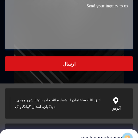
ارسال
اتاق 101، ساختمان 1، شماره 40، جاده بائوتا، شهر هوجی،
دونگوان، استان گوانگدونگ
آدرس
xiaolongpackaging