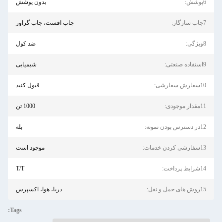
6پوشش:
بدون پوشش
7چاپ سازگار:
چاپ افست، چاپ گراور
8ویژگی:
ضد کول
9استفاده صنعتی:
شیمیایی
10سفارش سفارشی:
قبول کنید
11مقدار موجودی:
1000 تن
12در دسترس بودن نمونه:
بله
13سفارشی کردن خدمات:
موجود است
14شرایط پرداخت:
T/T
15روش های حمل و نقل:
دریا، هوا، اکسپرس
Tags: