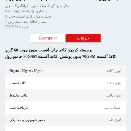
محل منبع: گوانگدونگ ، چین ، گوانگدونگ ، چین
نام تجاری: XiaoLong Packaging
شماره مدل: کاغذ افست سی 13
مقدار حداقل تعداد سفارش: 5
قیمت: $725-772
جزئیات
Description
برجسته کردن:
کاغذ چاپ آفست بدون چوب 60 گرم
,
کاغذ آفست 70GSM بدون پوشش
,
کاغذ آفست 80GSM جامبو رول
1وزن کاغذ:
60gsm ، 70gsm ، 80gsm
2نوع کاغذ:
کاغذ افست
3مواد پالپ:
پالپ مخلوط
4سبک پالپ:
بازیافت شده
5نوع پالپ:
خمیر شیمیایی و مکانیکی