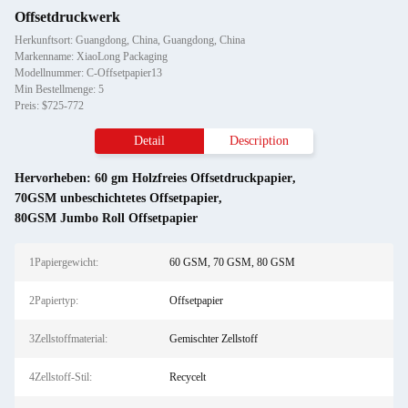
Offsetdruckwerk
Herkunftsort: Guangdong, China, Guangdong, China
Markenname: XiaoLong Packaging
Modellnummer: C-Offsetpapier13
Min Bestellmenge: 5
Preis: $725-772
Detail
Description
Hervorheben:
60 gm Holzfreies Offsetdruckpapier
,
70GSM unbeschichtetes Offsetpapier
,
80GSM Jumbo Roll Offsetpapier
1Papiergewicht:
60 GSM, 70 GSM, 80 GSM
2Papiertyp:
Offsetpapier
3Zellstoffmaterial:
Gemischter Zellstoff
4Zellstoff-Stil:
Recycelt