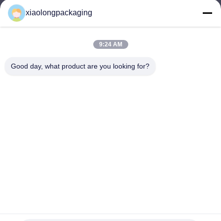
xiaolongpackaging
Tina@xiaolongpackaging.com
E-Mail-Adresse
9:24 AM
Good day, what product are you looking for?
0086-15322891631
Telefon
Dongguan Xiaolong Packaging Industry Co.,
Ltd.