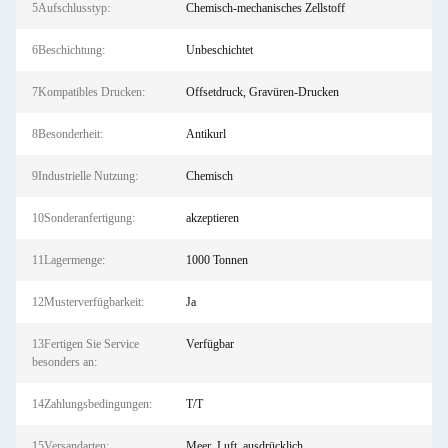
5Aufschlusstyp:
Chemisch-mechanisches Zellstoff
6Beschichtung:
Unbeschichtet
7Kompatibles Drucken:
Offsetdruck, Gravüren-Drucken
8Besonderheit:
Antikurl
9Industrielle Nutzung:
Chemisch
10Sonderanfertigung:
akzeptieren
11Lagermenge:
1000 Tonnen
12Musterverfügbarkeit:
Ja
13Fertigen Sie Service
Verfügbar
besonders an:
14Zahlungsbedingungen:
T/T
15Versandarten:
Meer, Luft, ausdrücklich