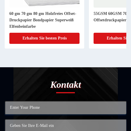
60 gm 70 gm 80 gm Holzfreies Offset-
55GSM 60GSM 70X
Druckpapier Bondpapier Superweiß
Offsetdruckpapier i
Elfenbeinfarbe
Erhalten Sie besten Preis
Erhalten Sie 
Kontakt