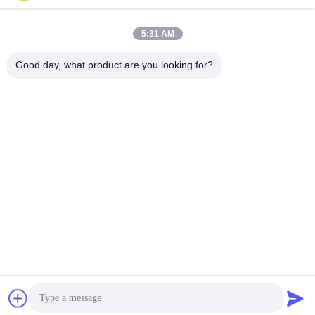
Kemasan perawatan kulit untuk
Kotak kertas tisu pulp campuran
pakaian ramah lingkungan dan
untuk kemasan karton
dapat disesuaikan
bergelombang
5:31 AM
Get Best Price
Get Best Price
Good day, what product are you looking for?
Sepatu Industri Pakaian Kotak
Kemasan pakaian khusus
Hadiah Karton untuk Kemasan
Pengiriman laut/udara untuk
Pakaian
industri pakaian sepatu
Get Best Price
Get Best Price
Get a Quote