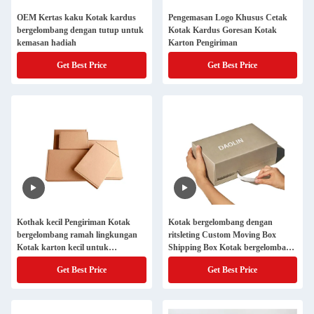
OEM Kertas kaku Kotak kardus
Pengemasan Logo Khusus Cetak
bergelombang dengan tutup untuk
Kotak Kardus Goresan Kotak
kemasan hadiah
Karton Pengiriman
Get Best Price
Get Best Price
Kothak kecil Pengiriman Kotak
Kotak bergelombang dengan
bergelombang ramah lingkungan
ritsleting Custom Moving Box
Kotak karton kecil untuk
Shipping Box Kotak bergelombang
pengemasan
dengan ritsleting
Get Best Price
Get Best Price