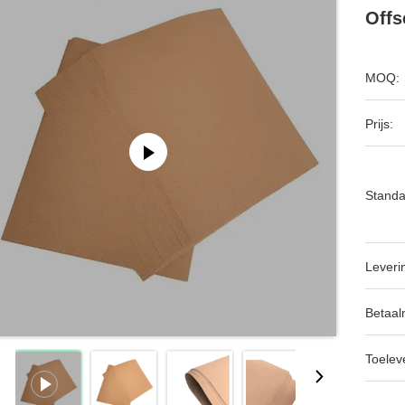
Offs
MOQ:
Prijs:
Standa
Leveri
Betaal
Toeleve