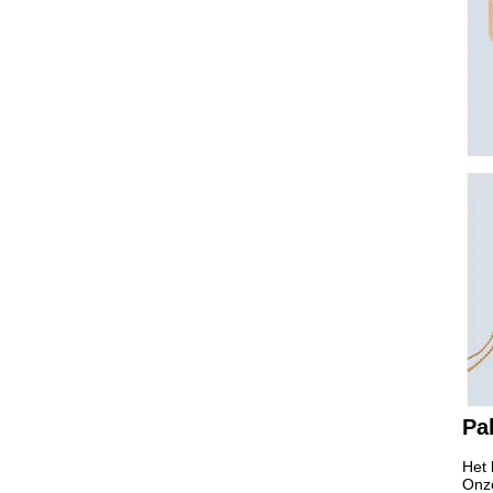
Pa
Het 
Onze