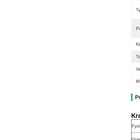
T
Pu
K
T
V
M
P
Kr
Fys
Gra