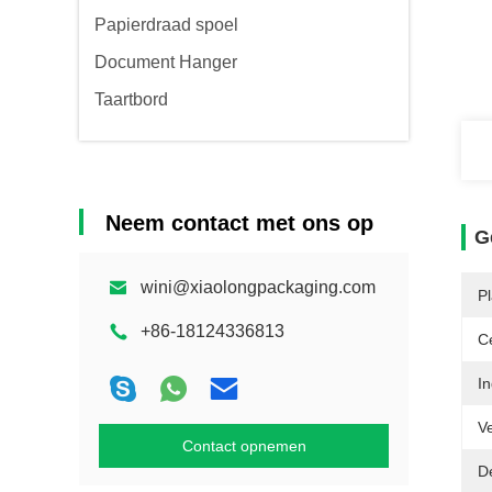
Papierdraad spoel
Document Hanger
Taartbord
Neem contact met ons op
G
wini@xiaolongpackaging.com
P
+86-18124336813
Ce
In
V
Contact opnemen
D