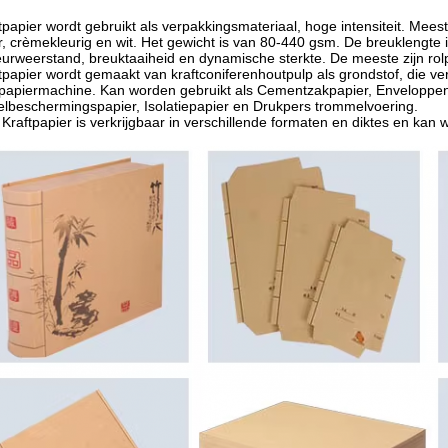
tpapier wordt gebruikt als verpakkingsmateriaal, hoge intensiteit. Meesta
r, crèmekleurig en wit. Het gewicht is van 80-440 gsm. De breuklengt
urweerstand, breuktaaiheid en dynamische sterkte. De meeste zijn rolpa
tpapier wordt gemaakt van kraftconiferenhoutpulp als grondstof, die 
apiermachine. Kan worden gebruikt als Cementzakpapier, Enveloppenpap
lbeschermingspapier, Isolatiepapier en Drukpers trommelvoering.
Kraftpapier is verkrijgbaar in verschillende formaten en diktes en ka