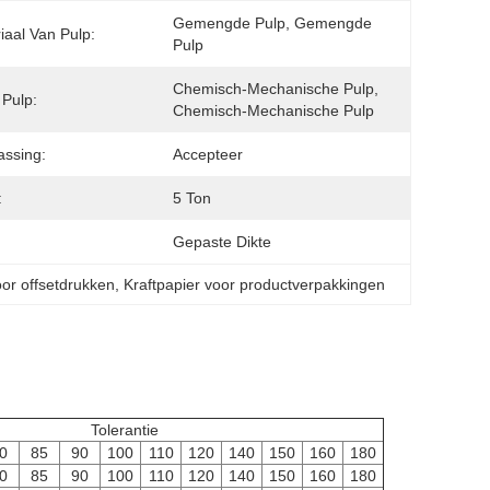
Gemengde Pulp, Gemengde 
iaal Van Pulp:
Pulp
Chemisch-Mechanische Pulp, 
 Pulp:
Chemisch-Mechanische Pulp
ssing:
Accepteer
:
5 Ton
Gepaste Dikte
oor offsetdrukken
, 
Kraftpapier voor productverpakkingen
Tolerantie
0
85
90
100
110
120
140
150
160
180
0
85
90
100
110
120
140
150
160
180