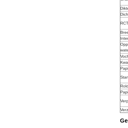
Dikt
Dich
RCT 
Bre
Inte
Opp
wat
Voc
Kwal
Papi
Sta
Rol
Pap
Ver
Ver
Ge