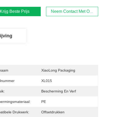
Krijg Beste Prijs
Neem Contact Met Ons Op
ijving
naam
XiaoLong Packaging
lnummer
XL015
ik:
Bescherming En Verf
ermingsmateriaal:
PE
tibele Drukwerk:
Offsetdrukken