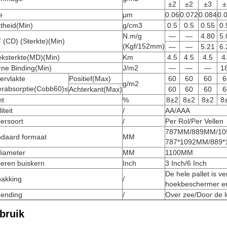
±2
±2
±3
±
e
μm
0.06
0.072
0.084
0.
theid(Min)
g/cm3
0.5
0.5
0.55
0.
N.m/g
—
—
4.80
5.
(CD) (Sterkte)(Min)
(Kgf/152mm)
—
—
5.21
6.
eksterkte(MD)(Min)
Km
4.5
4.5
4.5
4
rne Binding(Min)
J/m2
—
—
—
1
ervlakte
Positief(Max)
60
60
60
6
g/m2
erabsorptie(Cobb60)≤
Achterkant(Max)
60
60
60
6
ht
%
8±2
8±2
8±2
8
iteit
/
AA/AAA
ersoort
/
Per Rol/Per Vellen
787MM/889MM/109
ndaard formaat
MM
787*1092MM/889*1
diameter
MM
1100MM
ieren buiskern
Inch
3 Inch/6 Inch
De hele pallet is v
pakking
/
hoekbeschermer en 
zending
/
Over zee/Door de l
bruik