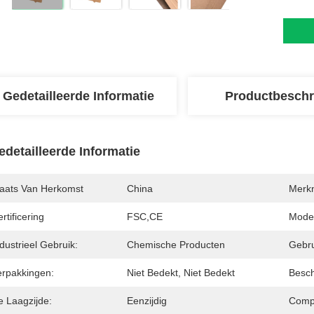
Gedetailleerde Informatie
Productbeschr
edetailleerde Informatie
laats Van Herkomst
China
Merk
rtificering
FSC,CE
Mode
dustrieel Gebruik:
Chemische Producten
Gebru
erpakkingen:
Niet Bedekt, Niet Bedekt
Besch
e Laagzijde:
Eenzijdig
Compa