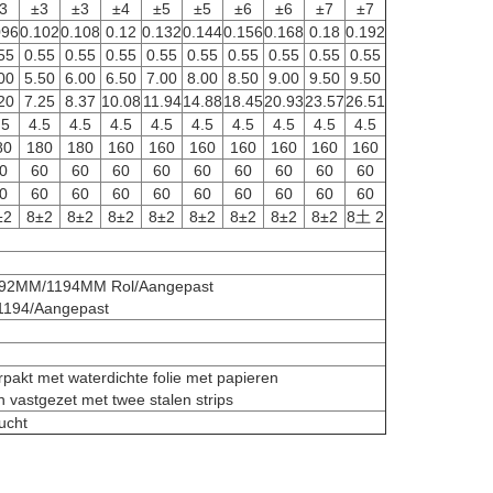
3
±3
±3
±4
±5
±5
±6
±6
±7
±7
096
0.102
0.108
0.12
0.132
0.144
0.156
0.168
0.18
0.192
55
0.55
0.55
0.55
0.55
0.55
0.55
0.55
0.55
0.55
00
5.50
6.00
6.50
7.00
8.00
8.50
9.00
9.50
9.50
20
7.25
8.37
10.08
11.94
14.88
18.45
20.93
23.57
26.51
.5
4.5
4.5
4.5
4.5
4.5
4.5
4.5
4.5
4.5
80
180
180
160
160
160
160
160
160
160
0
60
60
60
60
60
60
60
60
60
0
60
60
60
60
60
60
60
60
60
±2
8±2
8±2
8±2
8±2
8±2
8±2
8±2
8±2
8土 2
2MM/1194MM Rol/Aangepast
194/Aangepast
erpakt met waterdichte folie met papieren
vastgezet met twee stalen strips
ucht