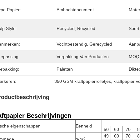
ype Papier:
Ambachtdocument
Mater
lp Style:
Recycled, Recycled
Soort
enmerken:
Vochtbestendig, Gerecycled
Aanpa
oepassing:
Verpakking Van Producten
MOQ
erpakking:
Paletten
Dikte:
arkeren:
350 GSM kraftpapierrolletjes
, 
kraftpapier v
roductbeschrijving
aftpapier Beschrijvingen
ische eigenschappen
Eenheid
50
60
70
8
49
60
70
8
mmage
g/m2