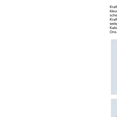
Kraf
kleu
sche
Kraf
webp
Kabe
Ons 