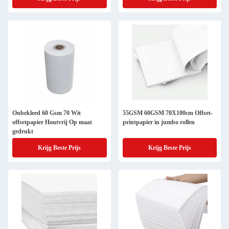
Onbekleed 60 Gsm 70 Wit
55GSM 60GSM 70X100cm Offset-
offsetpapier Houtvrij Op maat
printpapier in jumbo rollen
gedrukt
Krijg Beste Prijs
Krijg Beste Prijs