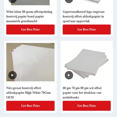
Witte kleur 80 gram offsetprinting
Gepersonaliseerd logo ongecoat
houtvrij papier bond papier
houtvrij offset afdrukpapier in
maatmerk groothandel
spoel mat oppervlak
Get Best Price
Get Best Price
Niet-gecoat houtvrij offset
60 gm 70 gm 80 gm wit offset
afdrukpapier High White 70Gsm
papier voor het drukken van
OEM
notitiebooks
Get Best Price
Get Best Price